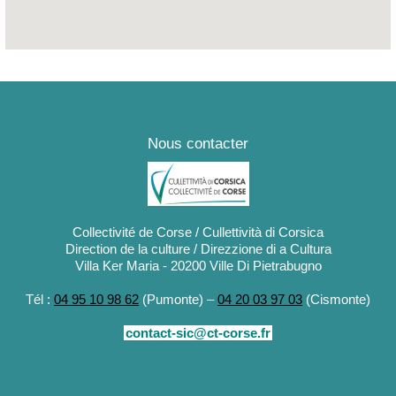
es Cannes, rue des Primevères / Cinéma Ellispe, Rue des Magnolia
Nous contacter
Collectivité de Corse / Cullettività di Corsica
Direction de la culture / Direzzione di a Cultura
Villa Ker Maria - 20200 Ville Di Pietrabugno
Tél :
04 95 10 98 62
(Pumonte) –
04 20 03 97 03
(Cismonte)
contact-sic@ct-corse.fr