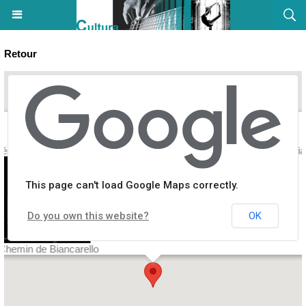
Retour
éâtre / Sortie de résidence : "Bruit" par la Cie Les Kruels - Aghja - Ai
This page can't load Google Maps correctly.
Do you own this website?
OK
Chemin de Biancarello