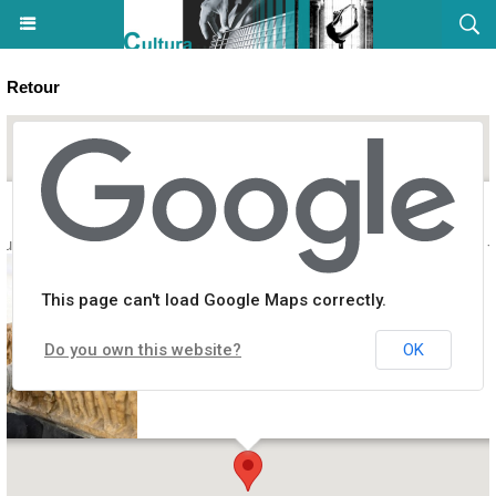
Retour
uration du sarcophage dit du “Bon Pasteur” - Cour du Palais Fesch -
This page can't load Google Maps correctly.
Do you own this website?
OK
e Fesch