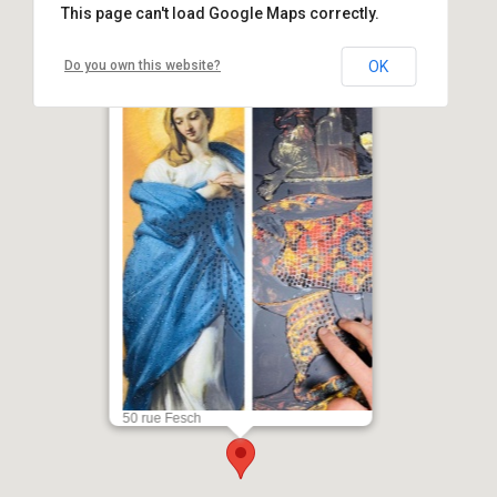
This page can't load Google Maps correctly.
Do you own this website?
OK
Exposition pédagogique “Du bout
des doigts” - Palais Fesch - Aiacciu
50 rue Fesch