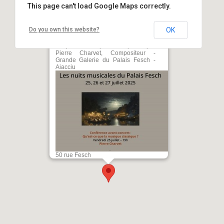
This page can't load Google Maps correctly.
Do you own this website?
OK
Les nuits musicales du Palais Fesch
/ Conférence avant-concert : "Qu’est-
ce que la musique classique ?" par
Pierre Charvet, Compositeur -
Grande Galerie du Palais Fesch -
Aiacciu
50 rue Fesch