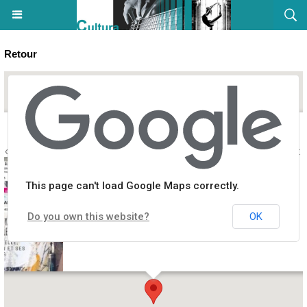
Retour
 Bastia, la Belle, au fil de l’eau et ses ruelles » - Atelier de Chris et 
This page can't load Google Maps correctly.
Do you own this website?
OK
aud