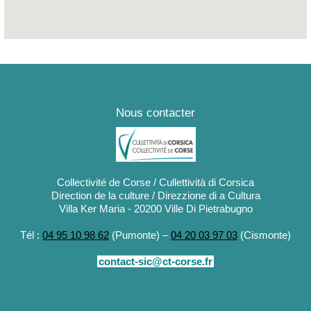
enue de la grande armée, Résidence Napoléon
Nous contacter
Collectivité de Corse / Cullettività di Corsica
Direction de la culture / Direzzione di a Cultura
Villa Ker Maria - 20200 Ville Di Pietrabugno
Tél :
04 95 10 98 62
(Pumonte) –
04 20 03 97 03
(Cismonte)
contact-sic@ct-corse.fr