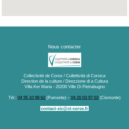
chéologiques de Cuccuruzzu-Capula
Nous contacter
Collectivité de Corse / Cullettività di Corsica
Direction de la culture / Direzzione di a Cultura
Villa Ker Maria - 20200 Ville Di Pietrabugno
Tél :
04 95 10 98 62
(Pumonte) –
04 20 03 97 03
(Cismonte)
contact-sic@ct-corse.fr