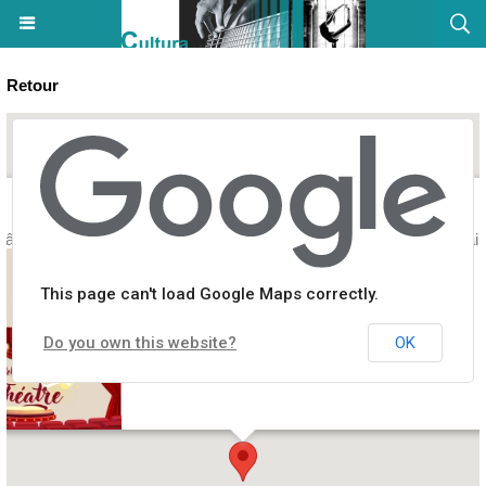
Retour
héâtre pour adultes et enfants proposé par la Comcom' - Ecole primaire
This page can't load Google Maps correctly.
Do you own this website?
OK
ntre équestre