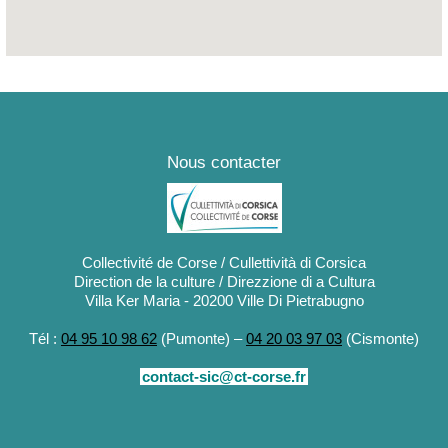
 Saint-Exupéry
Nous contacter
Collectivité de Corse / Cullettività di Corsica
Direction de la culture / Direzzione di a Cultura
Villa Ker Maria - 20200 Ville Di Pietrabugno
Tél :
04 95 10 98 62
(Pumonte) –
04 20 03 97 03
(Cismonte)
contact-sic@ct-corse.fr