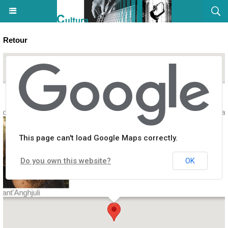
Retour
Concert : "Ultimu Discu" di Anghjula Potentini – Casa di e Lingue - Bas
This page can't load Google Maps correctly.
Do you own this website?
OK
Sant'Anghjuli