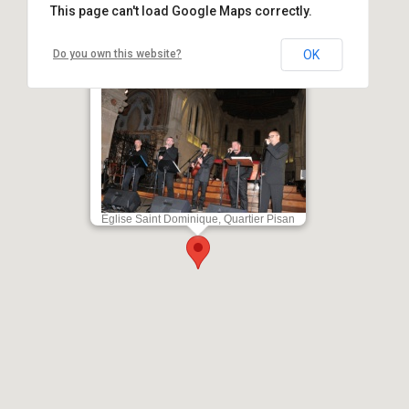
This page can't load Google Maps correctly.
Do you own this website?
OK
Concert polyphonique de Missaghju
- Église Saint Dominique - Bonifacio
Église Saint Dominique, Quartier Pisan