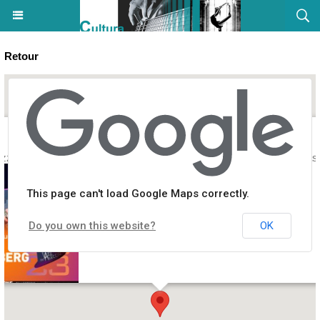
Retour
azz In Aiacciu : Stochelo Rosenberg Trio - Théâtre de verdure du Cas
This page can't load Google Maps correctly.
Do you own this website?
OK
 verdure du Casone, Place d'Austerlitz, cours Général Leclerc