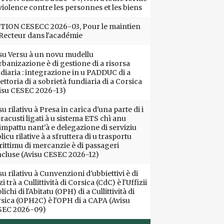
violence contre les personnes et les biens
ION CESECC 2026-03, Pour le maintien
Recteur dans l'académie
su Versu à un novu mudellu
rbanizazione è di gestione di a risorsa
diaria : integrazione in u PADDUC di a
iettoria di a sobrietà fundiaria di a Corsica
isu CESEC 2026-13)
su rilativu à Presa in carica d'una parte di i
racusti ligati à u sistema ETS chì anu
impattu nant'à e delegazione di serviziu
licu rilative à a sfruttera di u trasportu
ittimu di mercanzie è di passageri
cluse (Avisu CESEC 2026-12)
su rilativu à Cunvenzioni d'ubbiettivi è di
i trà a Cullittività di Corsica (CdC) è l'Uffizii
lichi di l'Abitatu (OPH) di a Cullittività di
sica (OPH2C) è l'OPH di a CAPA (Avisu
SEC 2026-09)