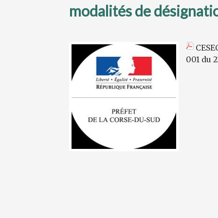
modalités de désignat
CESEC
001 du 2