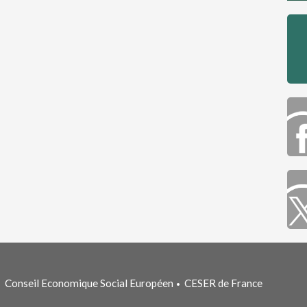
Conseil Economique Social Européen
CESER de France
•
•