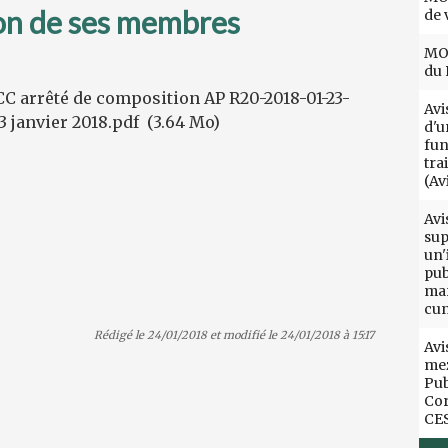
ion de ses membres
de 
MOT
du 
C arrêté de composition AP R20-2018-01-23-
Avi
3 janvier 2018.pdf
(3.64 Mo)
d'u
fun
tra
(Av
Avi
sup
un'
pub
mar
cun
Rédigé le 24/01/2018 et modifié le 24/01/2018 à 15:17
Avi
mez
Pub
Cor
CE