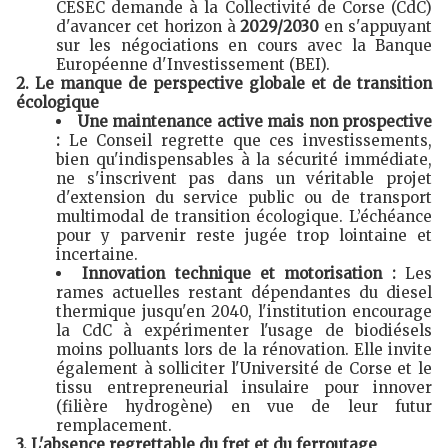
CESEC demande à la Collectivité de Corse (CdC)
d'avancer cet horizon à
2029/2030
en s'appuyant
sur les négociations en cours avec la Banque
Européenne d'Investissement (BEI).
2. Le manque de perspective globale et de transition
écologique
Une maintenance active mais non prospective
:
Le Conseil regrette que ces investissements,
bien qu'indispensables à la sécurité immédiate,
ne s'inscrivent pas dans un véritable projet
d'extension du service public ou de transport
multimodal de transition écologique. L’échéance
pour y parvenir reste jugée trop lointaine et
incertaine.
Innovation technique et motorisation :
Les
rames actuelles restant dépendantes du diesel
thermique jusqu'en 2040, l'institution encourage
la CdC à expérimenter l'usage de biodiésels
moins polluants lors de la rénovation. Elle invite
également à solliciter l'Université de Corse et le
tissu entrepreneurial insulaire pour innover
(filière hydrogène) en vue de leur futur
remplacement.
3. L'absence regrettable du fret et du ferroutage