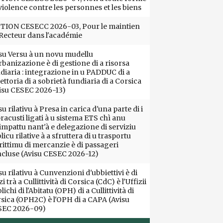
violence contre les personnes et les biens
ION CESECC 2026-03, Pour le maintien
Recteur dans l'académie
su Versu à un novu mudellu
rbanizazione è di gestione di a risorsa
diaria : integrazione in u PADDUC di a
iettoria di a sobrietà fundiaria di a Corsica
isu CESEC 2026-13)
su rilativu à Presa in carica d'una parte di i
racusti ligati à u sistema ETS chì anu
impattu nant'à e delegazione di serviziu
licu rilative à a sfruttera di u trasportu
ittimu di mercanzie è di passageri
cluse (Avisu CESEC 2026-12)
su rilativu à Cunvenzioni d'ubbiettivi è di
i trà a Cullittività di Corsica (CdC) è l'Uffizii
lichi di l'Abitatu (OPH) di a Cullittività di
sica (OPH2C) è l'OPH di a CAPA (Avisu
SEC 2026-09)