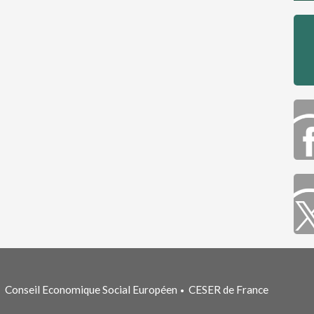
Conseil Economique Social Européen
CESER de France
•
•