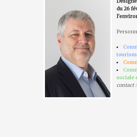
Désigné
du 26 fé
l'enviro
Personna
Comm
tourisme
Commi
Commi
sociale e
contact 