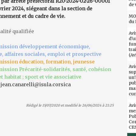
 par arrêté préfectoral R20-2024-02-26-00001
de 
vrier 2024, siégeant dans la section de
nnement et du cadre de vie.
MOT
du 
lité qualifiée
Avi
d'u
fun
ission développement économique,
tra
, affaires sociales, emploi et prospective
(Av
ssion éducation, formation, jeunesse
Avi
ssion Précarité-solidarités, santé, cohésion
sup
t habitat ; sport et vie associative
un'
pub
:
jean.canarelli@isula.corsica
mar
cun
Avi
Rédigé le 15/07/2020 et modifié le 26/06/2024 à 21:25
mez
Pub
Cor
CE