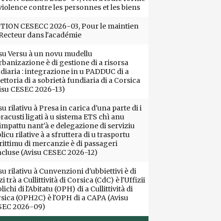
violence contre les personnes et les biens
ION CESECC 2026-03, Pour le maintien
Recteur dans l'académie
su Versu à un novu mudellu
rbanizazione è di gestione di a risorsa
diaria : integrazione in u PADDUC di a
iettoria di a sobrietà fundiaria di a Corsica
isu CESEC 2026-13)
su rilativu à Presa in carica d'una parte di i
racusti ligati à u sistema ETS chì anu
impattu nant'à e delegazione di serviziu
licu rilative à a sfruttera di u trasportu
ittimu di mercanzie è di passageri
cluse (Avisu CESEC 2026-12)
su rilativu à Cunvenzioni d'ubbiettivi è di
i trà a Cullittività di Corsica (CdC) è l'Uffizii
lichi di l'Abitatu (OPH) di a Cullittività di
sica (OPH2C) è l'OPH di a CAPA (Avisu
SEC 2026-09)