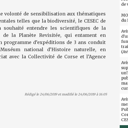
de 
e volonté de sensibilisation aux thématiques
MOT
du 
tales telles que la biodiversité, le CESEC de
a souhaité entendre les scientifiques de la
Avi
 de la Planète Revisitée, qui entament en
d'u
fun
n programme d’expéditions de 3 ans conduit
tra
Muséum national d’Histoire naturelle, en
(Av
iat avec la Collectivité de Corse et l’Agence
Avi
sup
un'
pub
mar
cun
Rédigé le 24/06/2019 et modifié le 24/06/2019 à 16:05
Avi
mez
Pub
Cor
CE