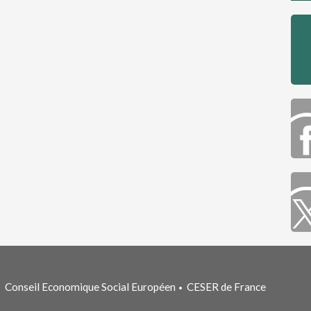
Conseil Economique Social Européen
CESER de France
•
•