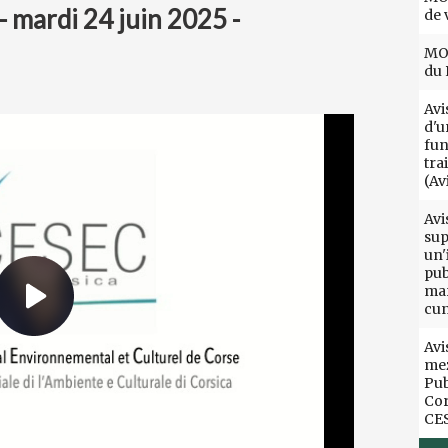
 mardi 24 juin 2025 -
de 
MOT
du 
Avi
d'u
fun
tra
(Av
Avi
sup
un'
pub
mar
cun
Avi
mez
Pub
Cor
CE