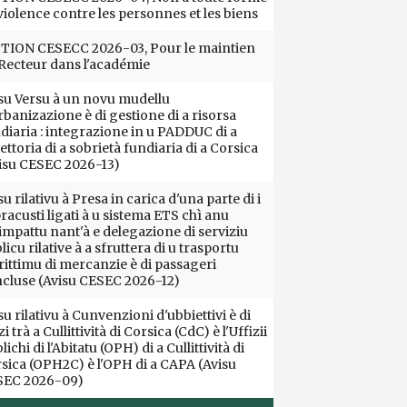
violence contre les personnes et les biens
ION CESECC 2026-03, Pour le maintien
Recteur dans l'académie
su Versu à un novu mudellu
rbanizazione è di gestione di a risorsa
diaria : integrazione in u PADDUC di a
iettoria di a sobrietà fundiaria di a Corsica
isu CESEC 2026-13)
su rilativu à Presa in carica d'una parte di i
racusti ligati à u sistema ETS chì anu
impattu nant'à e delegazione di serviziu
licu rilative à a sfruttera di u trasportu
ittimu di mercanzie è di passageri
cluse (Avisu CESEC 2026-12)
su rilativu à Cunvenzioni d'ubbiettivi è di
i trà a Cullittività di Corsica (CdC) è l'Uffizii
lichi di l'Abitatu (OPH) di a Cullittività di
sica (OPH2C) è l'OPH di a CAPA (Avisu
SEC 2026-09)