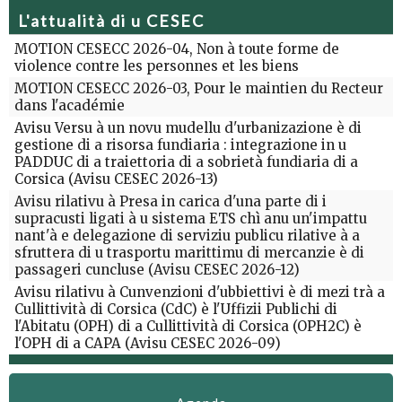
L'attualità di u CESEC
MOTION CESECC 2026-04, Non à toute forme de
violence contre les personnes et les biens
MOTION CESECC 2026-03, Pour le maintien du Recteur
dans l'académie
Avisu Versu à un novu mudellu d'urbanizazione è di
gestione di a risorsa fundiaria : integrazione in u
PADDUC di a traiettoria di a sobrietà fundiaria di a
Corsica (Avisu CESEC 2026-13)
Avisu rilativu à Presa in carica d'una parte di i
supracusti ligati à u sistema ETS chì anu un'impattu
nant'à e delegazione di serviziu publicu rilative à a
sfruttera di u trasportu marittimu di mercanzie è di
passageri cuncluse (Avisu CESEC 2026-12)
Avisu rilativu à Cunvenzioni d'ubbiettivi è di mezi trà a
Cullittività di Corsica (CdC) è l'Uffizii Publichi di
l'Abitatu (OPH) di a Cullittività di Corsica (OPH2C) è
l'OPH di a CAPA (Avisu CESEC 2026-09)