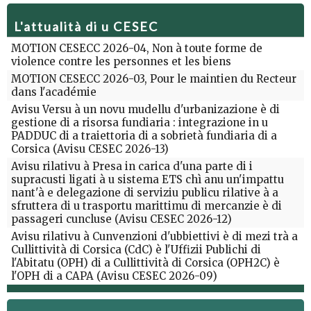
L'attualità di u CESEC
MOTION CESECC 2026-04, Non à toute forme de
violence contre les personnes et les biens
MOTION CESECC 2026-03, Pour le maintien du Recteur
dans l'académie
Avisu Versu à un novu mudellu d'urbanizazione è di
gestione di a risorsa fundiaria : integrazione in u
PADDUC di a traiettoria di a sobrietà fundiaria di a
Corsica (Avisu CESEC 2026-13)
Avisu rilativu à Presa in carica d'una parte di i
supracusti ligati à u sistema ETS chì anu un'impattu
nant'à e delegazione di serviziu publicu rilative à a
sfruttera di u trasportu marittimu di mercanzie è di
passageri cuncluse (Avisu CESEC 2026-12)
Avisu rilativu à Cunvenzioni d'ubbiettivi è di mezi trà a
Cullittività di Corsica (CdC) è l'Uffizii Publichi di
l'Abitatu (OPH) di a Cullittività di Corsica (OPH2C) è
l'OPH di a CAPA (Avisu CESEC 2026-09)