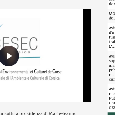
de 
MOT
du 
Avi
d'u
fun
tra
(Av
Avi
sup
un'
pub
mar
cun
Avi
mez
Pub
Cor
CE
u sottu a presidenza di Marie-Jeanne