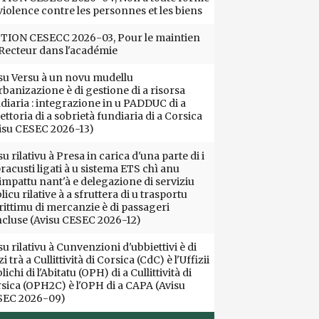
violence contre les personnes et les biens
ION CESECC 2026-03, Pour le maintien
Recteur dans l'académie
su Versu à un novu mudellu
rbanizazione è di gestione di a risorsa
diaria : integrazione in u PADDUC di a
iettoria di a sobrietà fundiaria di a Corsica
isu CESEC 2026-13)
su rilativu à Presa in carica d'una parte di i
racusti ligati à u sistema ETS chì anu
impattu nant'à e delegazione di serviziu
licu rilative à a sfruttera di u trasportu
ittimu di mercanzie è di passageri
cluse (Avisu CESEC 2026-12)
su rilativu à Cunvenzioni d'ubbiettivi è di
i trà a Cullittività di Corsica (CdC) è l'Uffizii
lichi di l'Abitatu (OPH) di a Cullittività di
sica (OPH2C) è l'OPH di a CAPA (Avisu
SEC 2026-09)