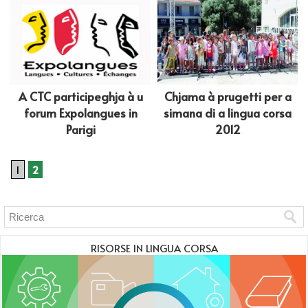
A CTC participeghja à u
Chjama à prugetti per a
forum Expolangues in
simana di a lingua corsa
Parigi
2012
1
2
RISORSE IN LINGUA CORSA