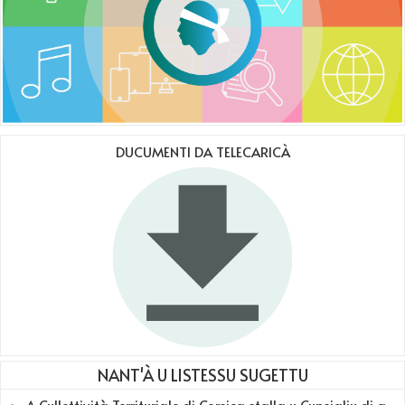
DUCUMENTI DA TELECARICÀ
NANT'À U LISTESSU SUGETTU
A Cullettività Territuriale di Corsica stalla u Cunsigliu di a