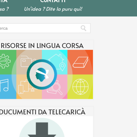
sa ?
Un'idea ? Dite la puru quì!
RISORSE IN LINGUA CORSA
DUCUMENTI DA TELECARICÀ