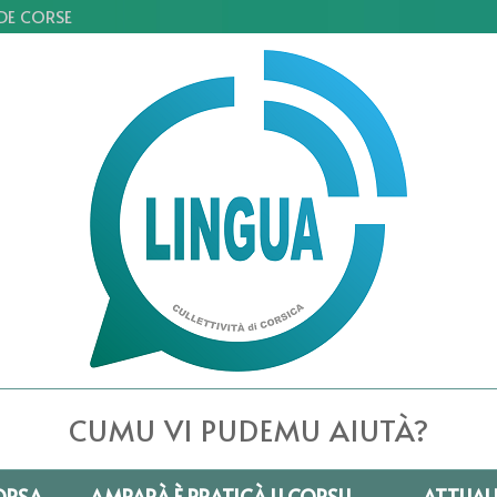
 DE CORSE
CUMU VI PUDEMU AIUTÀ?
ORSA
AMPARÀ È PRATICÀ U CORSU
ATTUAL