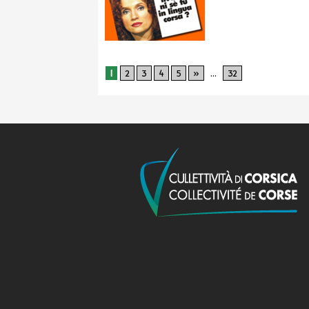
1
2
3
4
5
»
...
32