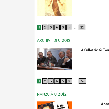
1
2
3
4
5
»
...
22
ARCHIVII DI U 2012
A Cullettività Ter
1
2
3
4
5
»
...
36
NANZU À U 2012
Appr