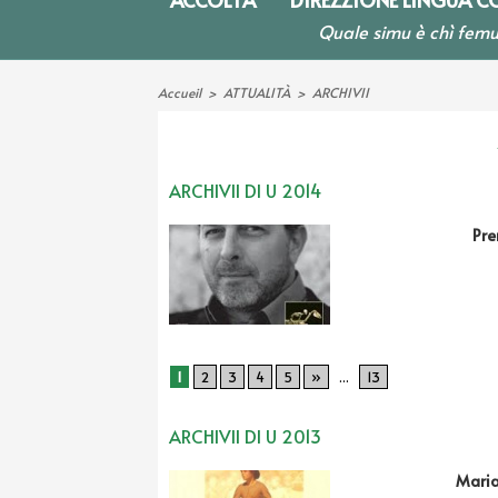
Quale simu è chì femu
Accueil
>
ATTUALITÀ
>
ARCHIVII
ARCHIVII DI U 2014
Pre
1
2
3
4
5
»
...
13
ARCHIVII DI U 2013
Maria