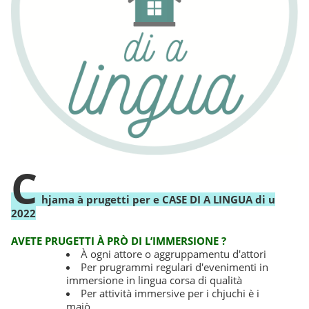
C
hjama à prugetti per e CASE DI A LINGUA di u
2022
AVETE PRUGETTI À PRÒ DI L’IMMERSIONE ?
À ogni attore o aggruppamentu d'attori
Per prugrammi regulari d'evenimenti in
immersione in lingua corsa di qualità
Per attività immersive per i chjuchi è i
maiò