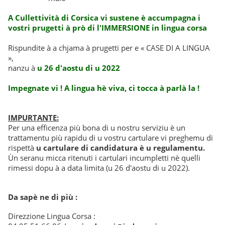
A Cullettività di Corsica vi sustene è accumpagna i
vostri prugetti à prò di l'IMMERSIONE in lingua corsa
Rispundite à a chjama à prugetti per e « CASE DI A LINGUA
»,
nanzu à
u 26 d'aostu di u 2022
Impegnate vi ! A lingua hè viva, ci tocca à parlà la !
IMPURTANTE:
Per una efficenza più bona di u nostru serviziu è un
trattamentu più rapidu di u vostru cartulare vi preghemu di
rispettà
u
cartulare di candidatura è u regulamentu.
Ùn seranu micca ritenuti i cartulari incumpletti nè quelli
rimessi dopu à a data limita (u 26 d'aostu di u 2022).
Da sapè ne di più :
Direzzione Lingua Corsa :