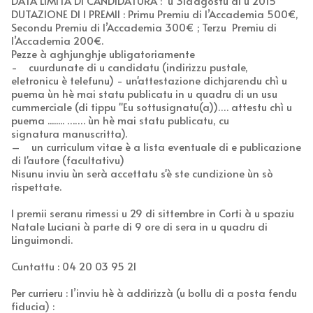
DATA LIMITA DI CANDIDATURA : u 31d'agostu di u 2015
DUTAZIONE DI I PREMII : Primu Premiu di l’Accademia 500€,
Secondu Premiu di l’Accademia 300€ ; Terzu Premiu di
l’Accademia 200€.
Pezze à aghjunghje ubligatoriamente
- cuurdunate di u candidatu (indirizzu pustale,
eletronicu è telefunu) - un'attestazione dichjarendu chì u
puema ùn hè mai statu publicatu in u quadru di un usu
cummerciale (di tippu "Eu sottusignatu(a))…. attestu chì u
puema ........ ……. ùn hè mai statu publicatu, cu
signatura manuscritta).
– un curriculum vitae è a lista eventuale di e publicazione
di l'autore (facultativu)
Nisunu inviu ùn serà accettatu s'è ste cundizione ùn sò
rispettate.
I premii seranu rimessi u 29 di sittembre in Corti à u spaziu
Natale Luciani à parte di 9 ore di sera in u quadru di
Linguimondi.
Cuntattu : 04 20 03 95 21
Per currieru : l’inviu hè à addirizzà (u bollu di a posta fendu
fiducia) :