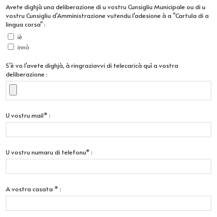
Avete dighjà una deliberazione di u vostru Cunsigliu Municipale ou di u
vostru Cunsigliu d'Amministrazione vutendu l'adesione à a "Cartula di a
lingua corsa" :
iè
innò
S'è vo l'avete dighjà, à ringraziavvi di telecaricà quì a vostra
deliberazione :
U vostru mail* :
U vostru numaru di telefonu* :
A vostra casata * :