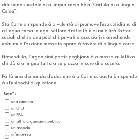
difusione sucetale di a lingua corsa hè a "Cartula di a Lingua
Corsa".
Sta Cartula risponde à a vuluntà di prumove l'usu cutidianu di
a lingua corsa in ogni settore d'attività è di mubilizà l'attori
suciali ch'elli sianu publichi, privati o assuciativi, arrechendu
un'aiutu à l'azzione messe in opara à favore di a lingua corsa.
Firmendula, l'urganisimi participeghjanu à a mossa cullettiva
chì dà à a lingua tutta a so piazza in core di a sucetà.
Pà fà una dumanda d'adesione à a Cartula, basta à risponde
à st'unipochi di quistione !
Sete* :
una cumuna
un EPCI
un EPA
un altru urganisimu publicu
un associu
un'impresa