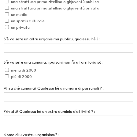
una struttura prima zitellina o ghjuventù publica
una struttura prima zitellina o ghjuventù privata
un media
un spaziu culturale
un privatu
S'è vo sete un altru urganisimu publicu, qualessu hè ? :
S'è vo sete una cumuna, i paisani nant'à u tarritoriu sò :
menu di 2000
più di 2000
Altru chè cumuna? Qualessu hè u numaru di parsunali ? :
Privatu? Qualessu hè u vostru duminiu d'attività ? :
Nome di u vostru urganisimu* :