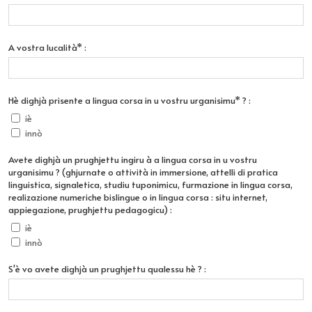
A vostra lucalità* :
Hè dighjà prisente a lingua corsa in u vostru urganisimu* ? :
iè
innò
Avete dighjà un prughjettu ingiru à a lingua corsa in u vostru
urganisimu ? (ghjurnate o attività in immersione, attelli di pratica
linguistica, signaletica, studiu tuponimicu, furmazione in lingua corsa,
realizazione numeriche bislingue o in lingua corsa : situ internet,
appiegazione, prughjettu pedagogicu) :
iè
innò
S'è vo avete dighjà un prughjettu qualessu hè ? :