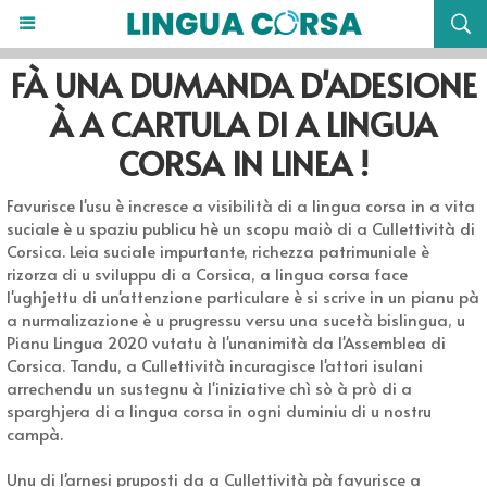
FÀ UNA DUMANDA D'ADESIONE
À A CARTULA DI A LINGUA
CORSA IN LINEA !
Favurisce l'usu è incresce a visibilità di a lingua corsa in a vita
suciale è u spaziu publicu hè un scopu maiò di a Cullettività di
Corsica. Leia suciale impurtante, richezza patrimuniale è
rizorza di u sviluppu di a Corsica, a lingua corsa face
l'ughjettu di un'attenzione particulare è si scrive in un pianu pà
a nurmalizazione è u prugressu versu una sucetà bislingua, u
Pianu Lingua 2020 vutatu à l'unanimità da l'Assemblea di
Corsica. Tandu, a Cullettività incuragisce l'attori isulani
arrechendu un sustegnu à l'iniziative chì sò à prò di a
sparghjera di a lingua corsa in ogni duminiu di u nostru
campà.
Unu di l'arnesi pruposti da a Cullettività pà favurisce a