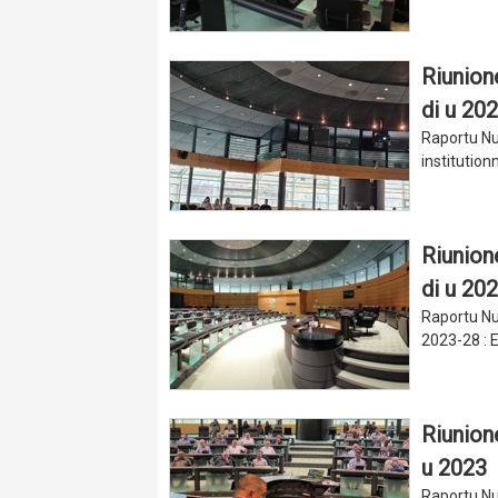
Riunion
di u 20
Raportu Nu
institution
Riunion
di u 20
Raportu Nu 
2023-28 : E
Riunion
u 2023
Raportu Nu