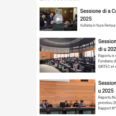
Sessione di a Ca
2025
Vultata in fiure Reto
Sessione
di u 20
Raportu è d
Fundiariu d
GIRTEC et d
Sessione
u 2025
Raportu Nu
primitivu 2
Rapport N° 