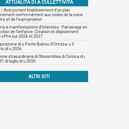
ATTUALITÀ DI A CULLETTIVITÀ
 / Avis portant établissement d'un plan
ignement conformément aux codes de la voirie
ère et de l'expropriation
ma à manifestazione d'interessu : Parrainage en
ction de l'enfance. Création et déploiement
e offre sur 2026 et 2027
gurazione di u Ponte Biancu d'Orezza, u 3
tu di u 2026
one strasurdinaria di l'Assemblea di Corsica di i
31 di lugliu di u 2026
ALTRI SITI