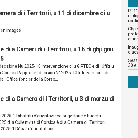
RT11
mera di i Territorii, u 11 di dicembre di u
d'al
routi
Chja
ur en images
prote
d'un
Inau
 di a Cameri di i Territorii, u 16 di ghjugnu
d'aos
25
Sessi
30 è 
ecisione Nu 2025-10 Intervenzione di u GIRTEC è di l’Uffiziu
i Corsica Rapport et décision N° 2025-10 Interventions du
e l’Office foncier de la Corse...
 di a Camera di i Territorii, u 3 di marzu di
 2025-1 Dibattitu d’orientazione bugettarie è bugettu
025 di a Cullettività di Corsica è di a Camera di Territorii
2025-1 Débat d’orientations...