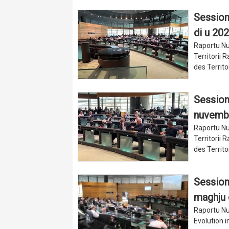
Sessione
di u 20
Raportu Nu
Territorii
des Territ
Sessione
nuvembr
Raportu Nu
Territorii
des Territ
Sessione
maghju 
Raportu Nu
Evolution i