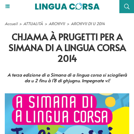
Accueil
>
ATTUALITÀ
>
ARCHIVII
>
ARCHIVII DI U 2014
CHJAMA À PRUGETTI PER A
SIMANA DI A LINGUA CORSA
2014
A terza edizione di a Simana di a lingua corsa si scioglierà
da u 2 finu à l'8 di ghjugnu. Impegnate vi!