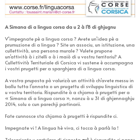
A Simana di a lingua corsa da u 2 à l'8 di ghjugnu
V’impegnate pè a lingua corsa ? Avete un’idea pè a
prumuzione di a lingua ? Site un associu, un istituzione, una
cullettività, una persona murale ? Vulete prupone
un’attività à i zitelli o à i maiò di u vostru territoriu? A
Cullettività Territuriale di Corsica vi sustene è accumpagna
i vostri prugetti per a sparghjera di a lingua corsa.
A vostra pruposta pò valurizà un attività ch’avete messu in
ballu tutta l’annata o un prugettu di sviluppu linguisticu di
u vostru territoriu. Rispundite à a chjama à prugetti per a
« Simana di a lingua corsa », nanzu à u 31 di ghjennaghju
2014, solu o cun parechji partinarii.
Fate cunnosce sta chjama à prugetti è rispundite ci.
Impegnate vi ! A lingua hè viva, ci tocca à parlà la !
Telecaricate u cartulare di risposta
quì
è rispundite ci nanzu