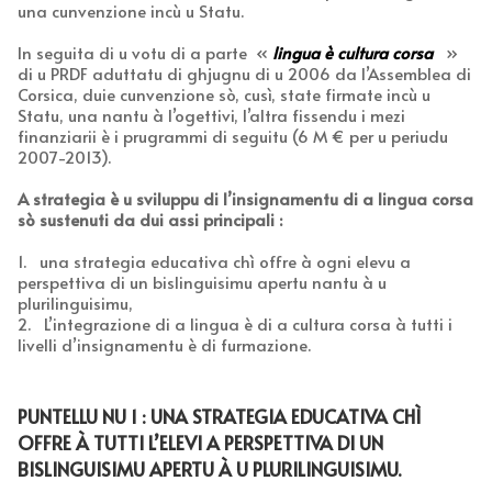
una cunvenzione incù u Statu.
In seguita di u votu di a parte «
lingua è cultura corsa
»
di u PRDF aduttatu di ghjugnu di u 2006 da l’Assemblea di
Corsica, duie cunvenzione sò, cusì, state firmate incù u
Statu, una nantu à l’ogettivi, l’altra fissendu i mezi
finanziarii è i prugrammi di seguitu (6 M € per u periudu
2007-2013).
A strategia è u sviluppu di l’insignamentu di a lingua corsa
sò sustenuti da dui assi principali :
1. una strategia educativa chì offre à ogni elevu a
perspettiva di un bislinguisimu apertu nantu à u
plurilinguisimu,
2. L’integrazione di a lingua è di a cultura corsa à tutti i
livelli d’insignamentu è di furmazione.
PUNTELLU NU 1 : UNA STRATEGIA EDUCATIVA CHÌ
OFFRE À TUTTI L’ELEVI A PERSPETTIVA DI UN
BISLINGUISIMU APERTU À U PLURILINGUISIMU.