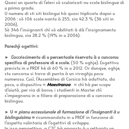
Quasi un quartu di l’elevi sò scularizati nu scole bislingue di
u prima gradu.
U numeru di sti siti bislingui hà quasi triplicatu dapoi u
2006 : sò 106 scole nantu à 255, sia 42.3 % (36 siti in
2006),
Sò 346 l’insignanti chì sò abilitati à dà l’insignamentu
bislinguu, sia 28.2 % (19% in u 2006).
Parechji ogettivi:
►
L’accriscimentu di u percentuale riservatu à u cuncorsu
specificu di prufessore di e scole.
(50 % oghje). L’ogettivu
previstu in u PRDF hè di 60 % in u 2012. Or dunque, oghje,
stu cuncorsu si trova di punta à un vivaghju pocu
numerosu. Cusì, l’Assemblea di Corsica hà aduttatu, da
pocu, u dispusitivu «
Maestranza
» chì hà per scopu
d’aiutà, per via di borse, i studienti in Master chì
s’impegnanu in a filiera di preparazione di u cuncorsu
bislinguu.
►
U «
pianu eccessiunale di furmazione di l’insignanti à u
bislinguisimu
»
ricummandatu in u PRDF in funzione di
l’aspettu vulintariu di l’ogettivi di sviluppu.
In issa perspettiva, a CTC hà prupostu à u retturatu un