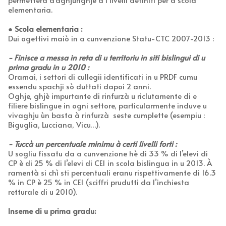
elementaria.
● Scola elementaria :
Dui ogettivi maiò in a cunvenzione Statu-CTC 2007-2013 :
- Finisce a messa in reta di u territoriu in siti bislingui di u
prima gradu in u 2010 :
Oramai, i settori di cullegii identificati in u PRDF cumu
essendu spachji sò duttati dapoi 2 anni.
Oghje, ghjè impurtante di rinfurzà u riclutamente di e
filiere bislingue in ogni settore, particularmente induve u
vivaghju ùn basta à rinfurzà seste cumplette (esempiu :
Biguglia, Lucciana, Vicu…).
- Tuccà un percentuale minimu à certi livelli forti :
U sogliu fissatu da a cunvenzione hè di 33 % di l’elevi di
CP è di 25 % di l’elevi di CE1 in scola bislingua in u 2013. À
ramentà si chì sti percentuali eranu rispettivamente di 16.3
% in CP è 25 % in CE1 (sciffri prudutti da l’inchiesta
retturale di u 2010).
Inseme di u prima gradu: