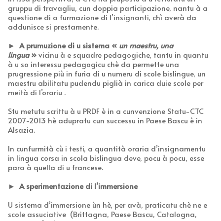
gruppu di travagliu, cun doppia participazione, nantu à a
questione di a furmazione di l’insignanti, chì averà da
addunisce si prestamente.
►
A prumuzione di u sistema
«
un maestru, una
lingua
»
vicinu à e squadre pedagogiche, tantu in quantu
à u so interessu pedagogicu chè da permette una
prugressione più in furia di u numeru di scole bislingue, un
maestru abilitatu pudendu piglià in carica duie scole per
meità di l’orariu .
Stu metutu scrittu à u PRDF è in a cunvenzione Statu-CTC
2007-2013 hè adupratu cun successu in Paese Bascu è in
Alsazia.
In cunfurmità cù i testi, a quantità oraria d’insignamentu
in lingua corsa in scola bislingua deve, pocu à pocu, esse
para à quella di u francese.
► A sperimentazione di l’immersione
U sistema d’immersione ùn hè, per avà, praticatu chè ne e
scole assuciative (Brittagna, Paese Bascu, Catalogna,