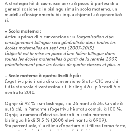
A strategia hè di custruisce pezzu à pezzu à partesi di a
generalizazione di u bislinguisimu in scola materna, un
mudellu d’insignamentu bislinguu chjamatu à generalizà
si.
●
Scola materna :
Articulu prima di a cunvenzione : «
L’organisation d’un
enseignement bilingue sera généralisée dans toutes les
écoles maternelles en sept ans (2007-2013).
L’objectif est la mise en place d’une filière bilingue dans
toutes les écoles maternelles à partir de la rentrée 2007,
prioritairement pour les écoles de quatre classes et plus
. »
- Scole materne à quatru livelli è più :
L’ogettivu priuritariu di a cunvenzione Statu-CTC era chì
tutte ste scole diventessinu siti bislingui à u più tardi à a
rientrata 2010.
Oghje sò 92 % i siti bislingui, sia 35 nantu à 38. Ci vole à
nutà chì, in Pumonte st’ogettivu hè statu compiu à 100 %.
Oghje, u numeru d’elevi scularizati in scola materna
bislingua hè di 31.5 % (2808 elevi nantu à 8909).
Stu percentuale, sì u ritimu d’apertura di i filiere ferma forte,
permetterà d’aghjunghje à i livelli definiti per a scola