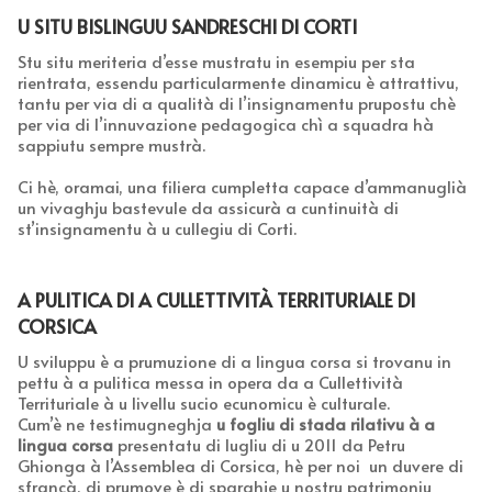
U SITU BISLINGUU SANDRESCHI DI CORTI
Stu situ meriteria d’esse mustratu in esempiu per sta
rientrata, essendu particularmente dinamicu è attrattivu,
tantu per via di a qualità di l’insignamentu prupostu chè
per via di l’innuvazione pedagogica chì a squadra hà
sappiutu sempre mustrà.
Ci hè, oramai, una filiera cumpletta capace d’ammanuglià
un vivaghju bastevule da assicurà a cuntinuità di
st’insignamentu à u cullegiu di Corti.
A PULITICA DI A CULLETTIVITÀ TERRITURIALE DI
CORSICA
U sviluppu è a prumuzione di a lingua corsa si trovanu in
pettu à a pulitica messa in opera da a Cullettività
Territuriale à u livellu sucio ecunomicu è culturale.
Cum’è ne testimugneghja
u fogliu di stada rilativu à a
lingua corsa
presentatu di lugliu di u 2011 da Petru
Ghionga à l’Assemblea di Corsica, hè per noi un duvere di
sfrancà, di prumove è di sparghje u nostru patrimoniu