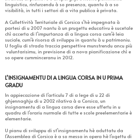
linguisticu, rinfurzendu à so presenza, quantu à a so
visibilità, in tutti i settori di a vita publica è privata.
A Cullettività Territuriale di Corsica s’hè impegnata à
partesi di u 2007 nantu à un prugettu educativu è sucetale
chì accerta di l’impurtanza di a lingua corsa cum’è leia
suciale, cum’è risorsa di sviluppu in quantu à u patrimoniu.
U fogliu di strada traccia perspettive munstrendu ancu più
vuluntarisimu, in previsione di a nova pianificazione chì e
so opere cumminceranu in 2012.
L’INSIGNAMENTU DI A LINGUA CORSA IN U PRIMA
GRADU
In appiecazione di l’articulu 7 di a lege di u 22 di
ghjennaghju di u 2002 rilativa à a Corsica, un
insignamentu di a lingua corsa deve esse uffertu in u
quadru di l’orariu nurmale di tutte e scole preelementarie è
elementarie.
U pianu di sviluppu di st’insignamentu hè aduttatu da
l’Assemblea di Corsica è a so messa in opera hè l’ogettu di