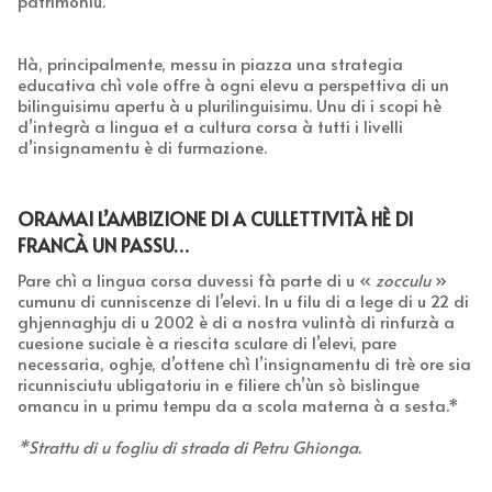
patrimoniu.
Hà, principalmente, messu in piazza una strategia
educativa chì vole offre à ogni elevu a perspettiva di un
bilinguisimu apertu à u plurilinguisimu. Unu di i scopi hè
d’integrà a lingua et a cultura corsa à tutti i livelli
d’insignamentu è di furmazione.
ORAMAI L’AMBIZIONE DI A CULLETTIVITÀ HÈ DI
FRANCÀ UN PASSU…
Pare chì a lingua corsa duvessi fà parte di u «
zocculu
»
cumunu di cunniscenze di l’elevi. In u filu di a lege di u 22 di
ghjennaghju di u 2002 è di a nostra vulintà di rinfurzà a
cuesione suciale è a riescita sculare di l’elevi, pare
necessaria, oghje, d’ottene chì l’insignamentu di trè ore sia
ricunnisciutu ubligatoriu in e filiere ch’ùn sò bislingue
omancu in u primu tempu da a scola materna à a sesta.*
*Strattu di u fogliu di strada di Petru Ghionga.