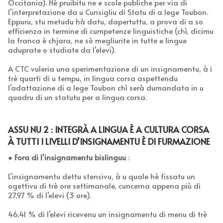
Occitania). Hè pruibitu ne e scole publiche per via di
l’interpretazione da u Cunsigliu di Statu di a lege Toubon.
Eppuru, stu metudu hà datu, dapertuttu, a prova di a so
efficienza in termine di cumpetenze linguistiche (chì, dicimu
la franca è chjara, ne sò megliurite in tutte e lingue
aduprate o studiate da l’elevi).
A CTC vuleria una sperimentazione di un insignamentu, à i
trè quarti di u tempu, in lingua corsa aspettendu
l’adattazione di a lege Toubon chì serà dumandata in u
quadru di un statutu per a lingua corsa.
ASSU NU 2 : INTEGRÀ A LINGUA È A CULTURA CORSA
À TUTTI I LIVELLI D’INSIGNAMENTU È DI FURMAZIONE
●
Fora di l’insignamentu bislinguu
:
L’insignamentu dettu stensivu, à u quale hè fissatu un
ogettivu di trè ore settimanale, cuncerna appena più di
27,97 % di l’elevi (3 ore).
46,41 % di l’elevi ricevenu un insignamentu di menu di trè