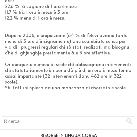
ore :
22,6 % à cagione di 1 ora è mezu
11,7 % trà 1 ora è mezu è 3 ore
12,2 % menu di 1 ora è mezu.
Dapoi u 2006, e prupurzione (64 % di l’elevi avianu tantu
menu di 3 ore d’insignamentu) anu scambiatu sensu per
via di i prugressi regulari chì sò stati realizati, ma bisognu
c’hè di ghjunghje prestamente à e 3 ore effettive.
Or dunque, u numeru di scole chì abbisognanu intervenenti
chì statutariamente ùn ponu dà più di un ora è mezu ferma
assai impurtante (32 intervenenti danu 462 ore in 322
scole).
Stu fattu si spieca da una mancanza di risorse in e scole.
RISORSE IN LINGUA CORSA