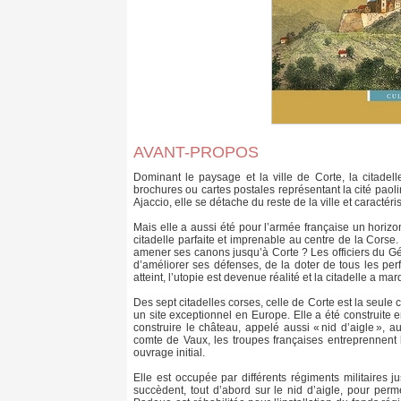
AVANT-PROPOS
Dominant le paysage et la ville de Corte, la citadell
brochures ou cartes postales représentant la cité paoli
Ajaccio, elle se détache du reste de la ville et caracté
Mais elle a aussi été pour l’armée française un horizon
citadelle parfaite et imprenable au centre de la Cors
amener ses canons jusqu’à Corte ? Les officiers du Géni
d’améliorer ses défenses, de la doter de tous les perf
atteint, l’utopie est devenue réalité et la citadelle a mar
Des sept citadelles corses, celle de Corte est la seule c
un site exceptionnel en Europe. Elle a été construite en
construire le château, appelé aussi « nid d’aigle », 
comte de Vaux, les troupes françaises entreprennent l
ouvrage initial.
Elle est occupée par différents régiments militaires 
succèdent, tout d’abord sur le nid d’aigle, pour perm