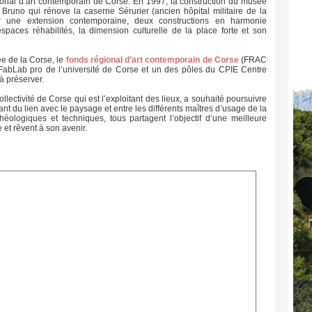
égional d’art contemporain de Corse. En 1997, la construction du musée
a Bruno qui rénove la caserne Sérurier (ancien hôpital militaire de la
rer une extension contemporaine, deux constructions en harmonie
paces réhabilités, la dimension culturelle de la place forte et son
ée de la Corse, le
fonds régional d’art contemporain de Corse
(FRAC
 FabLab pro de l’université de Corse et un des pôles du CPIE Centre
à préserver.
lectivité de Corse qui est l’exploitant des lieux, a souhaité poursuivre
éant du lien avec le paysage et entre les différents maîtres d’usage de la
héologiques et techniques, tous partagent l’objectif d’une meilleure
 et rêvent à son avenir.