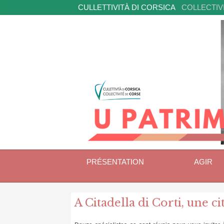
CULLETTIVITÀ DI CORSICA
COLLECTIV
PRÉSENTATION
AGIR
A Citadella di Corti, une c