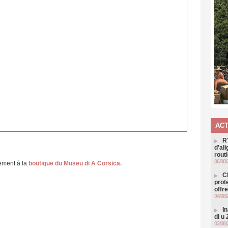
ACT
R
d'al
routi
06/08/
tement à la
boutique du Museu di A Corsica.
C
prot
offr
04/08/
I
di u
03/08/