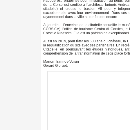
Padoue est réhabilitée pour l’installation du fonds r
de la Corse est confiée à l’architecte turinois Andre
citadelle) et creuse le bastion VII pour y intég
exceptionnelle avec leur environnement. Dans ces es
rayonnement dans la ville se renforcent encore.
Aujourd’hui, l’enceinte de la citadelle accueille le mus
CORSICA), l’office de tourisme Centru di Corsica, le
Corse-A Rinascita. Elle est un patrimoine exceptionnel 
Aussi en 2019, pour fêter les 600 ans du château, la Col
la requalification du site avec ses partenaires. En recr
Citadelle, en poursuivant les études historiques, arc
compréhension de la transformation de cette place forte
Marion Trannoy-Voisin
Gérard Giorgetti