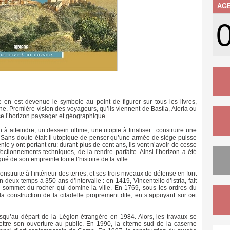
AG
e en est devenue le symbole au point de figurer sur tous les livres,
ne. Première vision des voyageurs, qu’ils viennent de Bastia, Aleria ou
rise l’horizon paysager et géographique.
 à atteindre, un dessein ultime, une utopie à finaliser : construire une
e. Sans doute était-il utopique de penser qu’une armée de siège puisse
e y ont portant cru: durant plus de cent ans, ils vont n’avoir de cesse
ectionnements techniques, de la rendre parfaite. Ainsi l’horizon a été
qué de son empreinte toute l’histoire de la ville.
onstruite à l’intérieur des terres, et ses trois niveaux de défense en font
 deux temps à 350 ans d’intervalle : en 1419, Vincentello d’lstria, fait
au sommet du rocher qui domine la ville. En 1769, sous les ordres du
a construction de la citadelle proprement dite, en s’appuyant sur cet
jusqu’au départ de la Légion étrangère en 1984. Alors, les travaux se
ettre son ouverture au public. En 1990, la citerne sud de la caserne