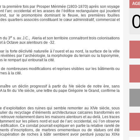
AG
pour la première fois par Prosper Mérimée (1803-1870) après son voyage
l’arc occidental et les arases de l’édifice rectangulaire qui jouxtent
nd, sur le promontoire dominant le fleuve, les premières fouilles
 des quartiers associés constituant le cœur administratif, commercial et
e
in du 3
s. av. J.C., Aleria et son territoire connaitront trois colonisations
et à Octave aux alentours de -32.
 la forte déclivité naturelle à l’ouest et au nord, la surface de la ville
é révélées par l’archéologie, la morphologie du terrain ou la toponymie,
 le rempart qui entourait la cité.
ra de nombreuses modifications et reprises visibles sur les bâtiments ou
nes à la cité.
aître un déclin progressif à partir du IVe siècle de notre ère, sans
la fin du VIe siècle, une lettre du pape Grégoire le Grand, confirme la
 d’exploitation des ruines qui semble remonter au XIVe siècle, sous
iculier du recyclage d’éléments architecturaux calcaires transformés en
retrouve notamment dans les maisons alentours et au-delà. Les traces
notamment sur les piliers nord et sud de l’arc occidental, où l’on observe
édification. Ce constat pourrait expliquer en partie la relative rareté de
gments d’inscriptions, de marbres ornementaux ou de statues ont été
écupération de roches à bâtir semblent avoir perduré jusqu’au XIXe