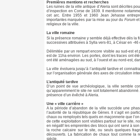
Premières mentions et recherches
Les ruines de la ville antique d’Aleria sont décrites 
d’inspection en Corse de 1839. Il mentionne notamment 
cet arc. Entre 1955 et 1960 Jean Jehasse entrepre
importantes marquées par la mise au jour du
Forum
et
religieux de la ville.
La ville romaine
Si la présence romaine y semble déjà effective dès la f
successives attribuées à Sylla vers-81, à César en -46 
Délimitée par un rempart encore visible au sud-est et par
est de 11ha environ. Les portes, dont les traces ont ét
ont été aménagées au sud, à l’ouest et au nord-est, dans
La ville évoluera jusqu’à l’antiquité tardive et connait
sur l’organisation générale des axes de circulation inter
L’antiquité tardive
D’un point de vue archéologique, la ville semble conn
qu’apparemment le site ne soit totalement abandonné. A 
présence d’un évêché à Aleria.
Une « ville carrière »
A la période d’abandon de la ville succède une phase
l’autorité de la république de Gènes. Il s’agit en part
chaux ou remployés tels quels en maçonnerie que l’on 
de cette exploitation sont visibles partout sur le site, 
en négatif les empreintes des blocs qui ont servi à son 
la roche calcaire sur le site, ou seuls quelques fra
découverts. La fabrication de chaux tout comme la r
siècle.