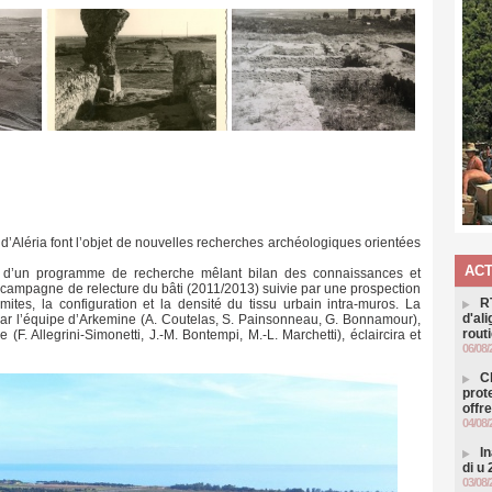
e d’Aléria font l’objet de nouvelles recherches archéologiques orientées
ACT
jet d’un programme de recherche mêlant bilan des connaissances et
 campagne de relecture du bâti (2011/2013) suivie par une prospection
R
ites, la configuration et la densité du tissu urbain intra-muros. La
d'al
par l’équipe d’Arkemine (A. Coutelas, S. Painsonneau, G. Bonnamour),
routi
F. Allegrini-Simonetti, J.-M. Bontempi, M.-L. Marchetti), éclaircira et
06/08/
C
prot
offr
04/08/
I
di u
03/08/