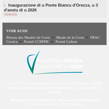
Inaugurazione di u Ponte Biancu d'Orezza, u 3
d'aostu di u 2026
03/08/2026
VOIR AUSSI
Réseau des Musées de Corse
•
Musée de la Corse
•
FRAC
Corsica
•
Portail CCRPMC
•
Portail Culture
CULLETTIVITÀ DI CORSICA - COLLECTIVITÉ DE CORSE
DGA chargée de la culture, du patrimoine, du sport et de la
jeunesse
Direzzione di u Patrimoniu - Direction du Patrimoine
1 Cr Général Leclerc, 20000 Ajaccio