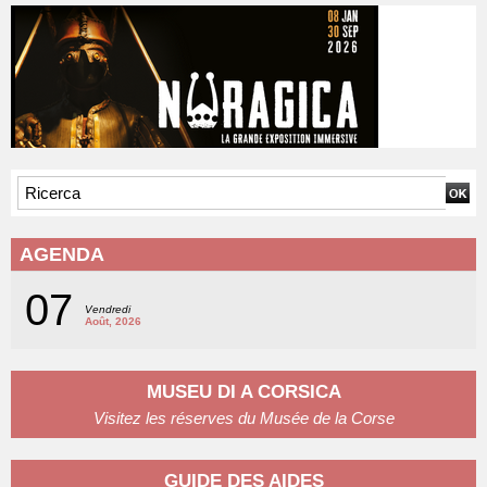
AGENDA
07
Vendredi
Août, 2026
MUSEU DI A CORSICA
Visitez les réserves du Musée de la Corse
GUIDE DES AIDES