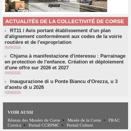
ACTUALITÉS DE LA COLLECTIVITÉ DE CORSE
RT11 / Avis portant établissement d'un plan
d'alignement conformément aux codes de la voirie
routière et de l'expropriation
06/08/2026
Chjama à manifestazione d'interessu : Parrainage
en protection de l'enfance. Création et déploiement
d'une offre sur 2026 et 2027
04/08/2026
Inaugurazione di u Ponte Biancu d'Orezza, u 3
d'aostu di u 2026
03/08/2026
VOIR AUSSI
Réseau des Musées de Corse
•
Musée de la Corse
•
FRAC
Corsica
•
Portail CCRPMC
•
Portail Culture