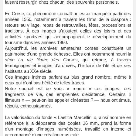
faisant ressurgir, chez chacun, des souvenirs personnels.
En Corse, ce phénomène connaît un essor marqué à partir des
années 1950, notamment à travers les films de la diaspora :
retours au village, repas de retrouvailles, fêtes, processions et
traditions. À ces images s’ajoutent celles des loisirs et des
activités sportives qui accompagnent le développe­ment du
tourisme dans les années 1960.
Aujourd’hui, les archives amateures corses constituent un
patrimoine d’une grande richesse. Elles ont notamment nourri la
série
La vie filmée des Corses
, qui retrace, à travers
témoignages et images d’archives, l’histoire de l’île et de ses
habitants au XXe siècle.
Ces images intimes parlent au plus grand nombre, même à
ceux qui n’ont pas hérité de telles traces.
Notre souhait est de vous « rendre » ces images, ces
fragments de vie, ces empreintes d’existence. Certains «
filmeurs » — peut-on les appeler cinéastes ? — nous ont émus,
réjouis, enthousiasmés.
La valorisation du fonds « Laetitia Marcellini », ainsi nommé en
référence à la déposante des copies 16 mm, prend la forme
d’un montage d’images numérisées, travaillé en interne et
accompagné d’une création musicale.