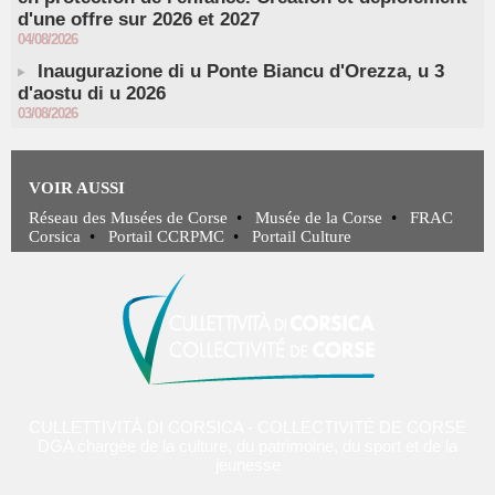
d'une offre sur 2026 et 2027
04/08/2026
Inaugurazione di u Ponte Biancu d'Orezza, u 3
d'aostu di u 2026
03/08/2026
VOIR AUSSI
Réseau des Musées de Corse
•
Musée de la Corse
•
FRAC
Corsica
•
Portail CCRPMC
•
Portail Culture
CULLETTIVITÀ DI CORSICA - COLLECTIVITÉ DE CORSE
DGA chargée de la culture, du patrimoine, du sport et de la
jeunesse