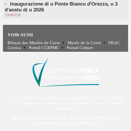
Inaugurazione di u Ponte Biancu d'Orezza, u 3
d'aostu di u 2026
03/08/2026
VOIR AUSSI
Réseau des Musées de Corse
•
Musée de la Corse
•
FRAC
Corsica
•
Portail CCRPMC
•
Portail Culture
CULLETTIVITÀ DI CORSICA - COLLECTIVITÉ DE CORSE
DGA chargée de la culture, du patrimoine, du sport et de la
jeunesse
Direzzione di u Patrimoniu - Direction du Patrimoine
1 Cr Général Leclerc, 20000 Ajaccio