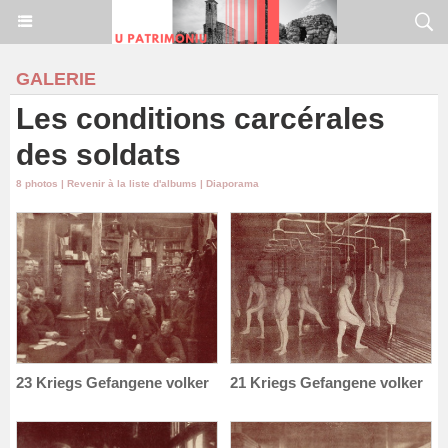
GALERIE
Les conditions carcérales
des soldats
8 photos
|
Revenir à la liste d'albums
|
Diaporama
23 Kriegs Gefangene volker
21 Kriegs Gefangene volker