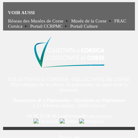
VOIR AUSSI
Réseau des Musées de Corse
•
Musée de la Corse
•
FRAC
Corsica
•
Portail CCRPMC
•
Portail Culture
CULLETTIVITÀ DI CORSICA - COLLECTIVITÉ DE CORSE
DGA chargée de la culture, du patrimoine, du sport et de la
jeunesse
Direzzione di u Patrimoniu - Direction du Patrimoine
1 Cr Général Leclerc, 20000 Ajaccio
04 95 10 98 46
|
patrimoniu@isula.corsica
Plan du site