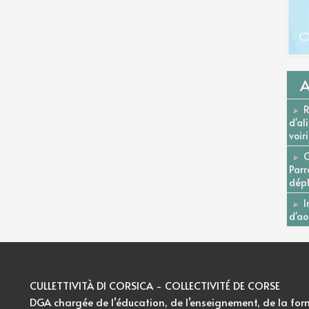
A
R
d'al
voir
C
Parr
dépl
I
d'ao
CULLETTIVITÀ DI CORSICA - COLLECTIVITÉ DE CORSE
DGA chargée de l’éducation, de l’enseignement, de la for