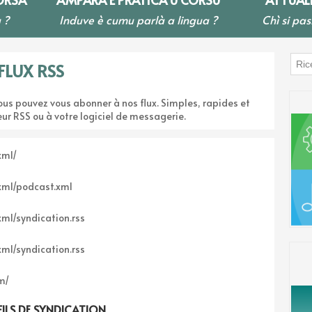
 ?
Induve è cumu parlà a lingua ?
Chì si pas
FLUX RSS
vous pouvez vous abonner à nos flux. Simples, rapides et
eur RSS ou à votre logiciel de messagerie.
xml/
/xml/podcast.xml
xml/syndication.rss
xml/syndication.rss
m/
FILS DE SYNDICATION