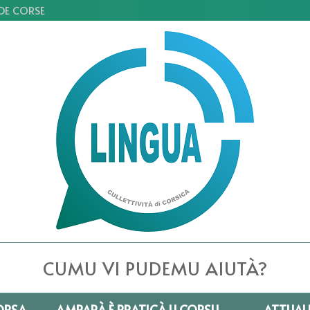
 DE CORSE
CUMU VI PUDEMU AIUTÀ?
ORSA
AMPARÀ È PRATICÀ U CORSU
ATTUAL