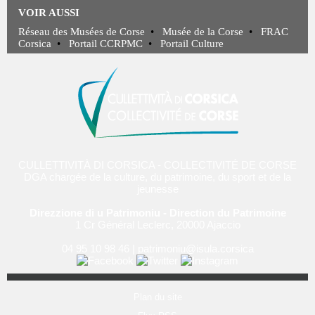
VOIR AUSSI
Réseau des Musées de Corse
•
Musée de la Corse
•
FRAC
Corsica
•
Portail CCRPMC
•
Portail Culture
CULLETTIVITÀ DI CORSICA - COLLECTIVITÉ DE CORSE
DGA chargée de la culture, du patrimoine, du sport et de la
jeunesse
Direzzione di u Patrimoniu - Direction du Patrimoine
1 Cr Général Leclerc, 20000 Ajaccio
04 95 10 98 46
|
patrimoniu@isula.corsica
Plan du site