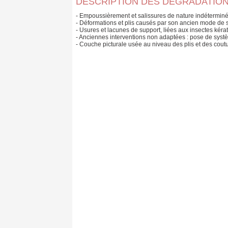
DESCRIPTION DES DÉGRADATION
- Empoussièrement et salissures de nature indétermin
- Déformations et plis causés par son ancien mode de 
- Usures et lacunes de support, liées aux insectes kér
- Anciennes interventions non adaptées : pose de sys
- Couche picturale usée au niveau des plis et des cout