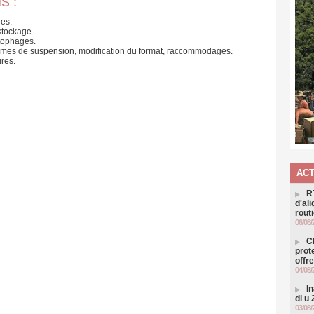
S :
ées.
stockage.
atophages.
tèmes de suspension, modification du format, raccommodages.
ures.
ACT
R
d'al
routi
06/08/
C
prot
offr
04/08/
I
di u
03/08/