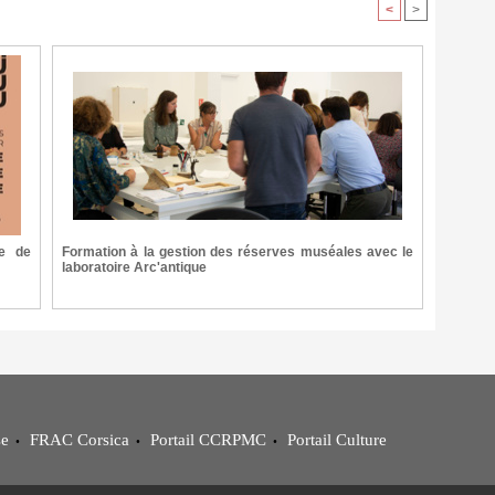
<
>
ée de
Formation à la gestion des réserves muséales avec le
laboratoire Arc'antique
se
FRAC Corsica
Portail CCRPMC
Portail Culture
•
•
•