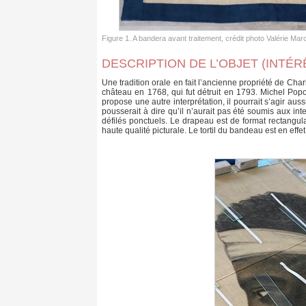
Figure 1. A bandera avant traitement, crédit photo Valérie Marce
DESCRIPTION DE L’OBJET (INTÉR
Une tradition orale en fait l’ancienne propriété de Char
château en 1768, qui fut détruit en 1793. Michel Pop
propose une autre interprétation, il pourrait s’agir aus
pousserait à dire qu’il n’aurait pas été soumis aux int
défilés ponctuels. Le drapeau est de format rectangula
haute qualité picturale. Le tortil du bandeau est en effe