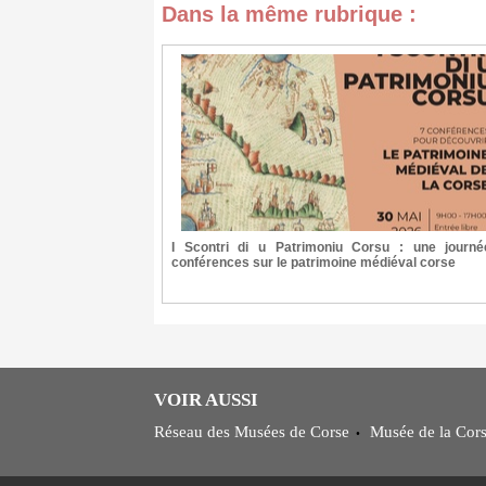
Dans la même rubrique :
I Scontri di u Patrimoniu Corsu : une journ
conférences sur le patrimoine médiéval corse
VOIR AUSSI
Réseau des Musées de Corse
Musée de la Cor
•