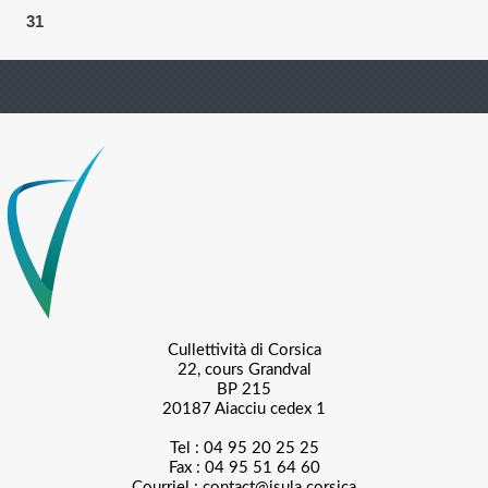
31
Cullettività di Corsica
22, cours Grandval
BP 215
20187 Aiacciu cedex 1
Tel : 04 95 20 25 25
Fax : 04 95 51 64 60
Courriel :
contact@isula.corsica