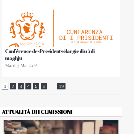
Conférence des Présidents élargie di u 5 di
maghju
Mardi 5 Mai 2026
1
2
3
4
5
»
...
19
ATTUALITÀ DI I CUMISSIONI