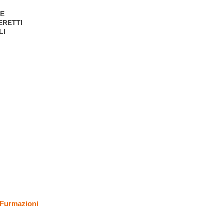
UE
 PERETTI
ALI
 Furmazioni