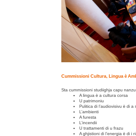
Cummissioni Cultura, Lingua è Amb
Sta cummissioni studiighja capu nanzu d
A lingua è a cultura corsa
U patrimoniu
Pulitica di l’audiovisivu è di 
L’ambienti
A furesta
L’incendii
U trattamenti di u frazu
A ghjistioni di l’energia è di i 