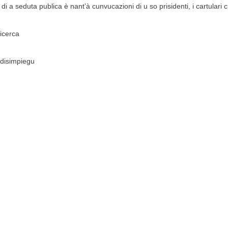
i a seduta publica è nant’à cunvucazioni di u so prisidenti, i cartulari
ricerca
u disimpiegu