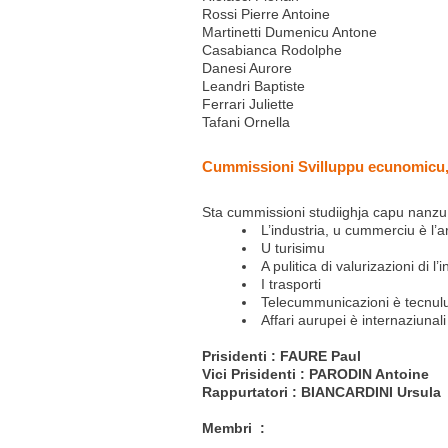
Rossi Pierre Antoine
Martinetti Dumenicu Antone
Casabianca Rodolphe
Danesi Aurore
Leandri Baptiste
Ferrari Juliette
Tafani Ornella
Cummissioni Svilluppu ecunomicu, 
Sta cummissioni studiighja capu nanzu d
L’industria, u cummerciu è l’a
U turisimu
A pulitica di valurizazioni di l’
I trasporti
Telecummunicazioni è tecnulu
Affari aurupei è internaziunali
Prisidenti : FAURE Paul
Vici Prisidenti : PARODIN Antoine
Rappurtatori : BIANCARDINI Ursula
Membri :