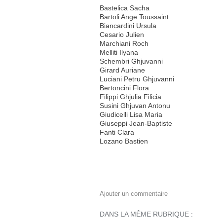
Bastelica Sacha
Bartoli Ange Toussaint
Biancardini Ursula
Cesario Julien
Marchiani Roch
Melliti Ilyana
Schembri Ghjuvanni
Girard Auriane
Luciani Petru Ghjuvanni
Bertoncini Flora
Filippi Ghjulia Filicia
Susini Ghjuvan Antonu
Giudicelli Lisa Maria
Giuseppi Jean-Baptiste
Fanti Clara
Lozano Bastien
Ajouter un commentaire
DANS LA MÊME RUBRIQUE :