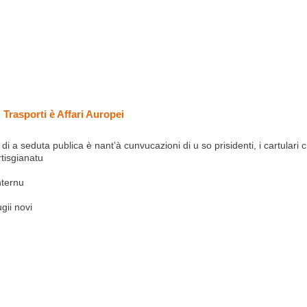
Trasporti è Affari Auropei
i a seduta publica è nant’à cunvucazioni di u so prisidenti, i cartulari
rtisgianatu
internu
gii novi