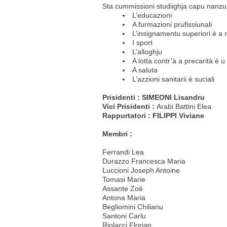
Sta cummissioni studiighja capu nanzu d
L’educazioni
A furmazioni prufissiunali
L’insignamentu superiori è a 
I sport
L’alloghju
A lotta contr’à a precarità è 
A saluta
L’azzioni sanitarii è suciali
Prisidenti : SIMEONI Lisandru
Vici Prisidenti :
Arabi Battini Elea
Rappurtatori : FILIPPI Viviane
Membri :
Ferrandi Lea
Durazzo Francesca Maria
Luccioni Joseph Antoine
Tomasi Marie
Assante Zoé
Antona Maria
Begliomini Chilianu
Santoni Carlu
Riolacci Florian