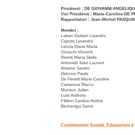
Prisidenti : DE GIOVANNI ANGELIQ
Vici Prisidenti : Marie-Caroline DE
Rappurtatori : Jean-Michel PASQU
Membri :
Laban Giuliani Lisandru
Caputo Lysandre
Leccia Davia Maria
Giraschi Vincenti
Remiti Maria Stella
Antonetti Jean Laurent
Antoine Santini
Delcroix Paule
De Peretti Marie Caroline
Casanova Marcu
Morison Julien
Luisi Anthony
Filidori Cardosi Andria
Becherigui Samir
Cummissioni Suciali, Educazioni è