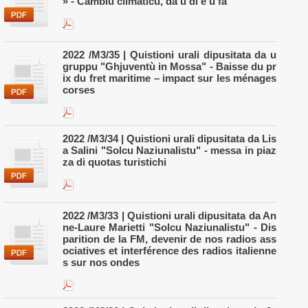
» - Cambiu climaticu, da u dì è u fà
2022 /M3/35 | Quistioni urali dipusitata da u
gruppu "Ghjuventù in Mossa" - Baisse du pr
ix du fret maritime – impact sur les ménages
corses
2022 /M3/34 | Quistioni urali dipusitata da Lis
a Salini "Solcu Naziunalistu" - messa in piaz
za di quotas turistichi
2022 /M3/33 | Quistioni urali dipusitata da An
ne-Laure Marietti "Solcu Naziunalistu" - Dis
parition de la FM, devenir de nos radios ass
ociatives et interférence des radios italienne
s sur nos ondes