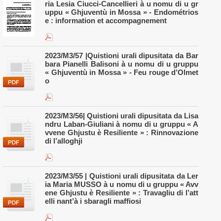
ria Lesia Ciucci-Cancellieri à u nomu di u gr
uppu « Ghjuventù in Mossa » - Endométrios
e : information et accompagnement
2023/M3/57 |Quistioni urali dipusitata da Bar
bara Pianelli Balisoni à u nomu di u gruppu
« Ghjuventù in Mossa » - Feu rouge d’Olmet
o
2023/M3/56| Quistioni urali dipusitata da Lisa
ndru Laban-Giuliani à nomu di u gruppu « A
vvene Ghjustu è Resiliente » : Rinnovazione
di l’alloghji​
2023/M3/55 | Quistioni urali dipusitata da Ler
ia Maria MUSSO à u nomu di u gruppu « Avv
ene Ghjustu è Resiliente » : Travagliu di l’att
elli nant’à i sbaragli maffiosi