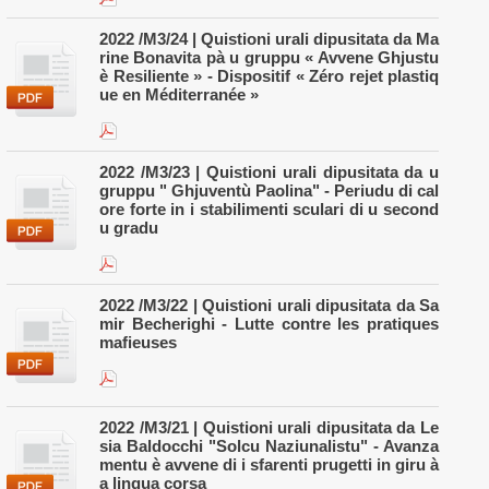
2022 /M3/24 | Quistioni urali dipusitata da Ma
rine Bonavita pà u gruppu « Avvene Ghjustu
è Resiliente » - Dispositif « Zéro rejet plastiq
ue en Méditerranée »
2022 /M3/23 | Quistioni urali dipusitata da u
gruppu " Ghjuventù Paolina" - Periudu di cal
ore forte in i stabilimenti sculari di u second
u gradu
2022 /M3/22 | Quistioni urali dipusitata da Sa
mir Becherighi - Lutte contre les pratiques
mafieuses
2022 /M3/21 | Quistioni urali dipusitata da Le
sia Baldocchi "Solcu Naziunalistu" - Avanza
mentu è avvene di i sfarenti prugetti in giru à
a lingua corsa