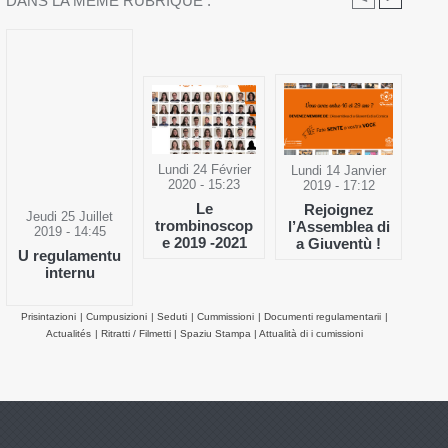
DANS LA MÊME RUBRIQUE :
Lundi 24 Février
Lundi 14 Janvier
2020 - 15:23
2019 - 17:12
Le
Rejoignez
Jeudi 25 Juillet
trombinoscop
l’Assemblea di
2019 - 14:45
e 2019 -2021
a Giuventù !
U regulamentu
internu
Prisintazioni
|
Cumpusizioni
|
Seduti
|
Cummissioni
|
Documenti regulamentarii
|
Actualités
|
Ritratti / Filmetti
|
Spaziu Stampa
|
Attualità di i cumissioni