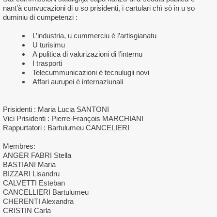
nant’à cunvucazioni di u so prisidenti, i cartulari chì sò in u so
duminiu di cumpetenzi :
L’industria, u cummerciu è l’artisgianatu
U turisimu
A pulitica di valurizazioni di l’internu
I trasporti
Telecummunicazioni è tecnulugii novi
Affari aurupei è internaziunali
Prisidenti : Maria Lucia SANTONI
Vici Prisidenti : Pierre-François MARCHIANI
Rappurtatori : Bartulumeu CANCELIERI
Membres:
ANGER FABRI Stella
BASTIANI Maria
BIZZARI Lisandru
CALVETTI Esteban
CANCELLIERI Bartulumeu
CHERENTI Alexandra
CRISTIN Carla