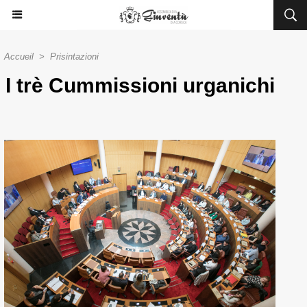
Accueil
>
Prisintazioni
I trè Cummissioni urganichi