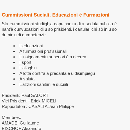
Cummissioni Suciali, Educazioni è Furmazioni
Sta cummissioni studiighja capu nanzu di a seduta publica è
nant’à cunvucazioni di u so prisidenti, i cartulari chì sò in u so
duminiu di cumpetenzi :
L’educazioni
A furmazioni prufissiunali
L’insignamentu superiori è a ricerca
I sport
L’alloghju
A lotta contr’à a precarità è u disimpiegu
A saluta
L’azzioni sanitarii è suciali
Prisidenti: Paul SALORT
Vici Prisidenti : Erick MICELI
Rappurtatori : CASALTA Jean Philippe
Membres:
AMADEI Guillaume
BISCHOF Alexandra