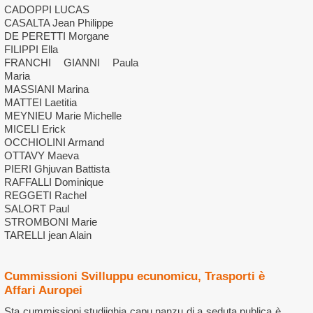
CADOPPI LUCAS
CASALTA Jean Philippe
DE PERETTI Morgane
FILIPPI Ella
FRANCHI GIANNI Paula
Maria
MASSIANI Marina
MATTEI Laetitia
MEYNIEU Marie Michelle
MICELI Erick
OCCHIOLINI Armand
OTTAVY Maeva
PIERI Ghjuvan Battista
RAFFALLI Dominique
REGGETI Rachel
SALORT Paul
STROMBONI Marie
TARELLI jean Alain
Cummissioni Svilluppu ecunomicu, Trasporti è
Affari Auropei
Sta cummissioni studiighja capu nanzu di a seduta publica è