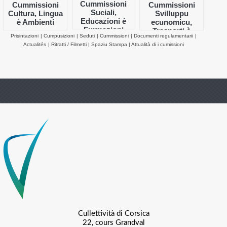
Cummissioni
Cummissioni
Cummissioni
Suciali,
Cultura, Lingua
Svilluppu
Educazioni è
è Ambienti
ecunomicu,
Furmazioni
Trasporti è
Prisintazioni
|
Cumpusizioni
|
Seduti
|
Cummissioni
|
Documenti regulamentarii
|
Affari Auropei
Actualités
|
Ritratti / Filmetti
|
Spaziu Stampa
|
Attualità di i cumissioni
Cullettività di Corsica
22, cours Grandval