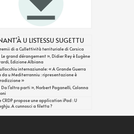
NANT'À U LISTESSU SUGETTU
remii di a Cullettività territuriale di Corsica
 Le grand dérangement », Didier Rey è Eugène
ardi, Edizione Albiana
ullocchiu internaziunale: « A Grande Guerra
a da u Mediterranniu : ripresentazione è
radizzione »
 Da l’altra parti », Norbert Paganelli, Colonna
ioni
e CRDP propose une application iPad : U
caghju. A cunnosci a filetta ?