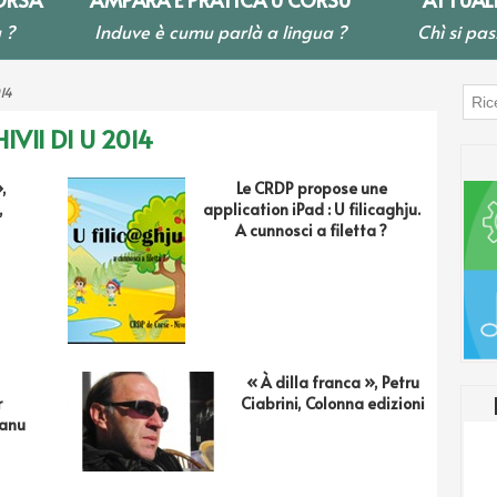
 ?
Induve è cumu parlà a lingua ?
Chì si pas
14
IVII DI U 2014
,
Le CRDP propose une
,
application iPad : U filicaghju.
A cunnosci a filetta ?
« À dilla franca », Petru
r
Ciabrini, Colonna edizioni
ianu