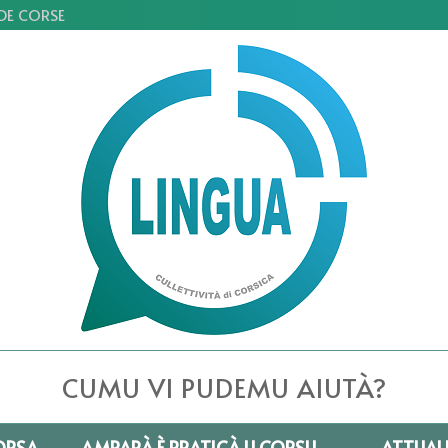
 DE CORSE
CUMU VI PUDEMU AIUTÀ?
ORSA
AMPARÀ È PRATICÀ U CORSU
ATTUAL