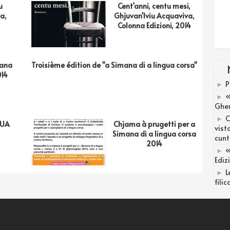
u
Cent'anni, centu mesi,
ta,
Ghjuvan'Iviu Acquaviva,
Colonna Edizioni, 2014
mana
Troisième édition de "a Simana di a lingua corsa"
014
P
«
Gher
C
GUA
Chjama à prugetti per a
vist
Simana di a lingua corsa
cunt
2014
«
Ediz
L
fili