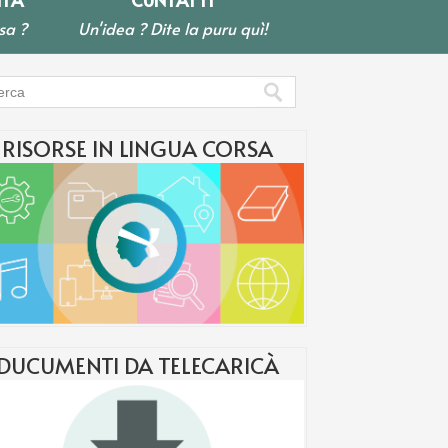
sa ?
Un'idea ? Dite la puru quì!
RISORSE IN LINGUA CORSA
DUCUMENTI DA TELECARICÀ