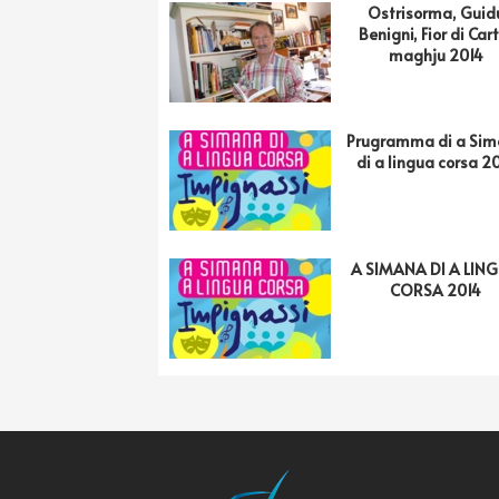
Ostrisorma, Guid
Benigni, Fior di Car
maghju 2014
Prugramma di a Si
di a lingua corsa 2
A SIMANA DI A LIN
CORSA 2014