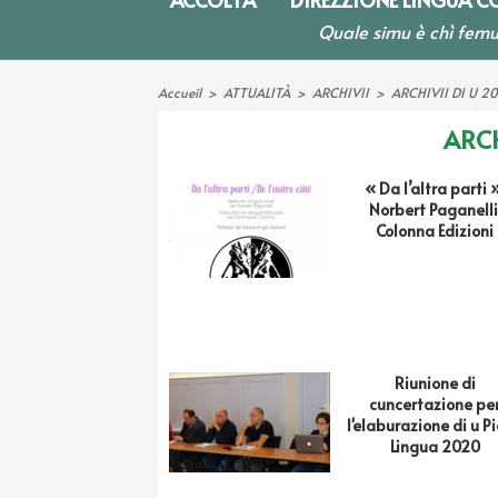
Quale simu è chì femu
Accueil
>
ATTUALITÀ
>
ARCHIVII
>
ARCHIVII DI U 20
ARCH
« Da l’altra parti »
Norbert Paganelli
Colonna Edizioni
Riunione di
cuncertazione pe
l'elaburazione di u P
Lingua 2020