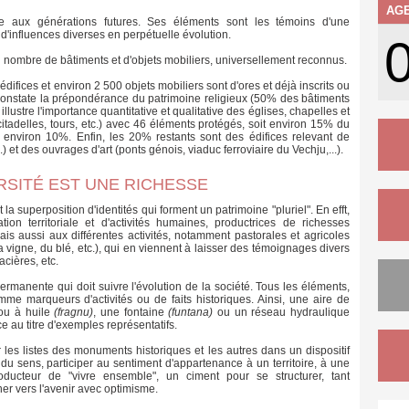
AG
re aux générations futures. Ses éléments sont les témoins d'une
e d'influences diverses en perpétuelle évolution.
 nombre de bâtiments et d'objets mobiliers, universellement reconnus.
édifices et environ 2 500 objets mobiliers sont d'ores et déjà inscrits ou
constate la prépondérance du patrimoine religieux (50% des bâtiments
 illustre l'importance quantitative et qualitative des églises, chapelles et
e (citadelles, tours, etc.) avec 46 éléments protégés, soit environ 15% du
 environ 10%. Enfin, les 20% restants sont des édifices relevant de
c.) et des ouvrages d'art (ponts génois, viaduc ferroviaire du Vechju,...).
ERSITÉ EST UNE RICHESSE
 superposition d'identités qui forment un patrimoine "pluriel". En efft,
tion territoriale et d'activités humaines, productrices de richesses
ais aussi aux différentes activités, notamment pastorales et agricoles
e la vigne, du blé, etc.), qui en viennent à laisser des témoignages divers
cières, etc.
ermanente qui doit suivre l'évolution de la société. Tous les éléments,
me marqueurs d'activités ou de faits historiques. Ainsi, une aire de
u à huile
(fragnu)
, une fontaine
(funtana)
ou un réseau hydraulique
e au titre d'exemples représentatifs.
les listes des monuments historiques et les autres dans un dispositif
er du sens, participer au sentiment d'appartenance à un territoire, à une
ducteur de "vivre ensemble", un ciment pour se structurer, tant
ner vers l'avenir avec optimisme.