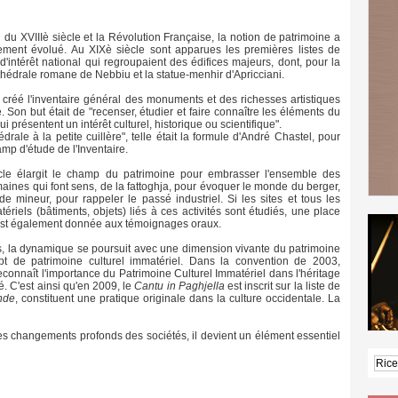
n du XVIIIè siècle et la Révolution Française, la notion de patrimoine a
ement évolué. Au XIXè siècle sont apparues les premières listes de
intérêt national qui regroupaient des édifices majeurs, dont, pour la
thédrale romane de Nebbiu et la statue-menhir d'Apricciani.
créé l'inventaire général des monuments et des richesses artistiques
. Son but était de "recenser, étudier et faire connaître les éléments du
i présentent un intérêt culturel, historique ou scientifique".
édrale à la petite cuillère", telle était la formule d'André Chastel, pour
amp d'étude de l'Inventaire.
le élargit le champ du patrimoine pour embrasser l'ensemble des
maines qui font sens, de la fattoghja, pour évoquer le monde du berger,
e mineur, pour rappeler le passé industriel. Si les sites et tous les
ériels (bâtiments, objets) liés à ces activités sont étudiés, une place
est également donnée aux témoignages oraux.
s, la dynamique se poursuit avec une dimension vivante du patrimoine
pt de patrimoine culturel immatériel. Dans la convention de 2003,
onnaît l'importance du Patrimoine Culturel Immatériel dans l'héritage
é. C'est ainsi qu'en 2009, le
Cantu in Paghjella
est inscrit sur la liste de
nde
, constituent une pratique originale dans la culture occidentale. La
es changements profonds des sociétés, il devient un élément essentiel