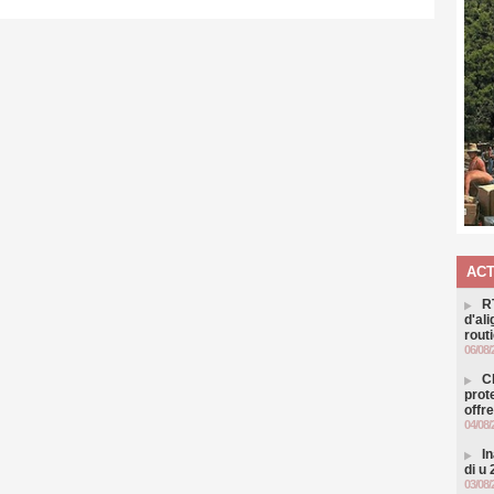
ACT
R
d'al
routi
06/08/
C
prot
offr
04/08/
I
di u
03/08/