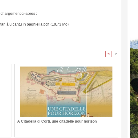
léchargement ci-après :
tari à u cantu in paghjella.pdf
(10.73 Mo)
<
>
A Citadella di Corti, une citadelle pour horizon