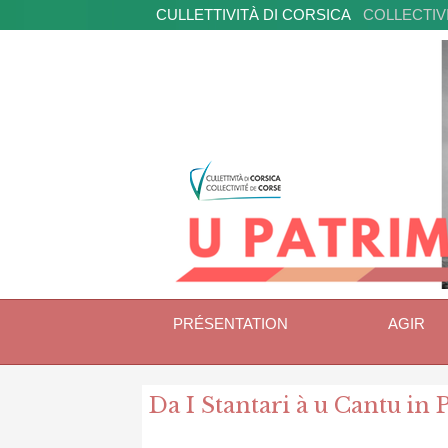
CULLETTIVITÀ DI CORSICA
COLLECTIV
PRÉSENTATION
AGIR
Da I Stantari à u Cantu in 