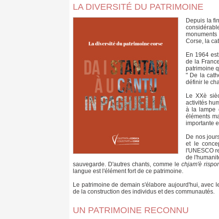
LA DIVERSITÉ DU PATRIMOINE
Depuis la fi
considérabl
monuments d'
Corse, la ca
En 1964 est 
de la France
patrimoine qu
" De la cath
définir le ch
Le XXè sièc
activités hu
à la lampe d
éléments mat
importante 
De nos jour
et le conce
l'UNESCO rec
de l'humanit
sauvegarde. D'autres chants, comme le
chjam'è rispo
langue est l'élément fort de ce patrimoine.
Le patrimoine de demain s'élabore aujourd'hui, avec l
de la construction des individus et des communautés.
UN PATRIMOINE RECONNU