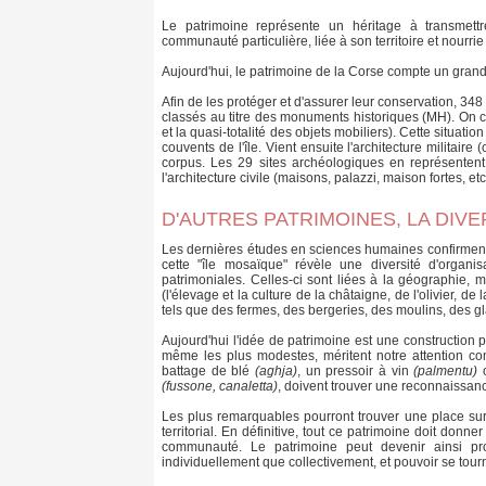
Le patrimoine représente un héritage à transmett
communauté particulière, liée à son territoire et nourri
Aujourd'hui, le patrimoine de la Corse compte un grand
Afin de les protéger et d'assurer leur conservation, 348 
classés au titre des monuments historiques (MH). On 
et la quasi-totalité des objets mobiliers). Cette situation
couvents de l'île. Vient ensuite l'architecture militair
corpus. Les 29 sites archéologiques en représentent
l'architecture civile (maisons, palazzi, maison fortes, et
D'AUTRES PATRIMOINES, LA DIV
Les dernières études en sciences humaines confirment la
cette "île mosaïque" révèle une diversité d'organisa
patrimoniales. Celles-ci sont liées à la géographie, m
(l'élevage et la culture de la châtaigne, de l'olivier, d
tels que des fermes, des bergeries, des moulins, des gla
Aujourd'hui l'idée de patrimoine est une construction p
même les plus modestes, méritent notre attention com
battage de blé
(aghja)
, un pressoir à vin
(palmentu)
o
(fussone, canaletta)
, doivent trouver une reconnaissanc
Les plus remarquables pourront trouver une place sur 
territorial. En définitive, tout ce patrimoine doit donn
communauté. Le patrimoine peut devenir ainsi pro
individuellement que collectivement, et pouvoir se tour