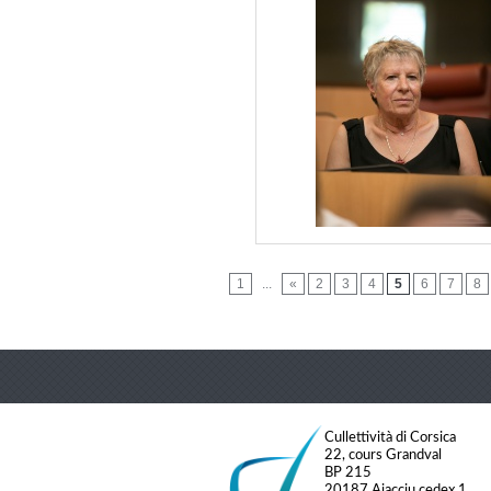
1
...
«
2
3
4
5
6
7
8
Cullettività di Corsica
22, cours Grandval
BP 215
20187 Aiacciu cedex 1