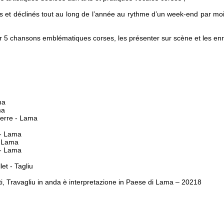
 et déclinés tout au long de l’année au rythme d’un week-end par mo
ter 5 chansons emblématiques corses, les présenter sur scène et les enr
ma
ma
erre - Lama
s - Lama
- Lama
 - Lama
et - Tagliu
, Travagliu in anda è interpretazione in Paese di Lama – 20218