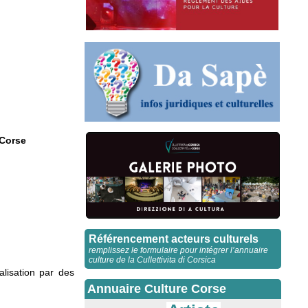
 Corse
Référencement acteurs culturels
remplissez le formulaire pour intégrer l’annuaire
culture de la Cullettivita di Corsica
lisation par des
Annuaire Culture Corse