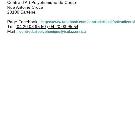
Centre d'Art Polyphonique de Corse
Rue Antoine Croce
20100 Sartène
Page Facebook :
https://www.facebook.com/centrudartipulifonicudicors
Tél :
04 20 03 95 50
/
04 20 03 95 5
4
Mail :
centredartpolyphonique@isula.corsica