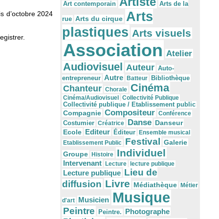
Artiste
Arts de la
Art contemporain
Arts
is d’octobre 2024
Arts du cirque
rue
plastiques
Arts visuels
egistrer.
Association
Atelier
Audiovisuel
Auteur
Auto-
Autre
Bibliothèque
entrepreneur
Batteur
Cinéma
Chanteur
Chorale
Cinéma/Audiovisuel
Collectivité Publique
Collectivité publique / Etablissement public
Compositeur
Compagnie
Conférence
Danse
Danseur
Costumier
Créatrice
Editeur
Ecole
Éditeur
Ensemble musical
Festival
Galerie
Etablissement Public
Individuel
Groupe
Histoire
Intervenant
Lecture
lecture publique
Lieu de
Lecture publique
Livre
diffusion
Médiathèque
Métier
Musique
Musicien
d'art
Peintre
Photographe
Peintre.