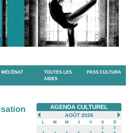
MÉCÉNAT
TOUTES LES
PASS CULTURA
AIDES
AGENDA CULTUREL
isation
AOÛT 2026
L
M
M
J
V
S
D
1
2