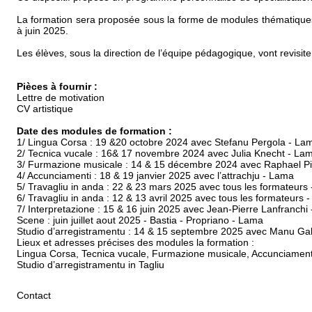
La formation sera proposée sous la forme de modules thématiques
à juin 2025.
Les élèves, sous la direction de l’équipe pédagogique, vont revisi
Pièces à fournir :
Lettre de motivation
CV artistique
Date des modules de formation :
1/ Lingua Corsa : 19 &20 octobre 2024 avec Stefanu Pergola - La
2/ Tecnica vucale : 16& 17 novembre 2024 avec Julia Knecht - La
3/ Furmazione musicale : 14 & 15 décembre 2024 avec Raphael Pi
4/ Accunciamenti : 18 & 19 janvier 2025 avec l’attrachju - Lama
5/ Travagliu in anda : 22 & 23 mars 2025 avec tous les formateur
6/ Travagliu in anda : 12 & 13 avril 2025 avec tous les formateurs 
7/ Interpretazione : 15 & 16 juin 2025 avec Jean-Pierre Lanfranchi
Scene : juin juillet aout 2025 - Bastia - Propriano - Lama
Studio d’arregistramentu : 14 & 15 septembre 2025 avec Manu Gall
Lieux et adresses précises des modules la formation :
Lingua Corsa, Tecnica vucale, Furmazione musicale, Accunciamenti
Studio d’arregistramentu in Tagliu
Contact