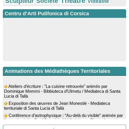
Théâtre
Sculpteur
Société
Vidéaste
Centru d’Arti Pulifonica di Corsica
Animations des Médiathèques Territoriales
Ateliers d’écriture : "La cuisine retrouvée" animés par
Dominique Memmi - Bibbiuteca d’Ulmetu / Mediateca di Santa
Lucia di Tallà
Exposition des œuvres de Jean Monestié - Mediateca
territuriale di Santa Lucia di Tallà
Conférence d’astrophysique : “Au-delà du visible” animée par
l’astrophysicien Paul Guerrini - Médiathèque - Pitretu è
Bicchisgià
Exposition des œuvres de Dominique Malberti Morin :