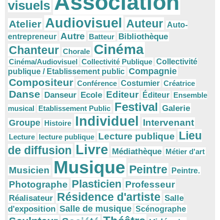
Association
visuels
Audiovisuel
Auteur
Atelier
Auto-
Autre
Bibliothèque
entrepreneur
Batteur
Cinéma
Chanteur
Chorale
Cinéma/Audiovisuel
Collectivité Publique
Collectivité
Compagnie
publique / Etablissement public
Compositeur
Conférence
Costumier
Créatrice
Danse
Editeur
Danseur
Ecole
Éditeur
Ensemble
Festival
Galerie
musical
Etablissement Public
Individuel
Intervenant
Groupe
Histoire
Lieu
Lecture publique
Lecture
lecture publique
Livre
de diffusion
Médiathèque
Métier d'art
Musique
Peintre
Musicien
Peintre.
Plasticien
Photographe
Professeur
Résidence d'artiste
Réalisateur
Salle
Salle de musique
d'exposition
Scénographe