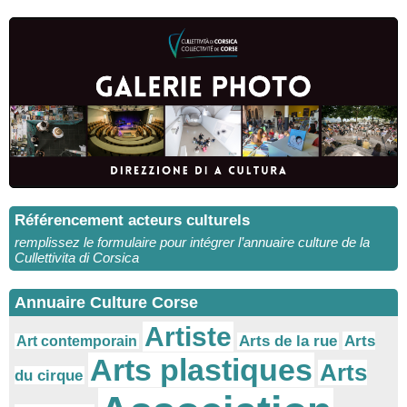
Référencement acteurs culturels
remplissez le formulaire pour intégrer l’annuaire culture de la
Cullettivita di Corsica
Annuaire Culture Corse
Artiste
Arts
Arts de la rue
Art contemporain
Arts plastiques
Arts
du cirque