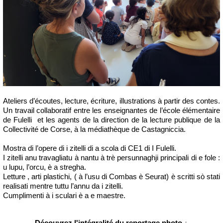
Ateliers d’écoutes, lecture, écriture, illustrations à partir des contes.
Un travail collaboratif entre les enseignantes de l’école élémentaire
de Fulelli et les agents de la direction de la lecture publique de la
Collectivité de Corse, à la médiathèque de Castagniccia.
Mostra di l’opere di i zitelli di a scola di CE1 di I Fulelli.
I zitelli anu travagliatu à nantu à trè persunnaghji principali di e fole :
u lupu, l’orcu, è a stregha.
Letture , arti plastichi, ( à l’usu di Combas è Seurat) è scritti sò stati
realisati mentre tuttu l’annu da i zitelli.
Cumplimenti à i sculari è a e maestre.
Découvrez l'intégralité du reportage photo ↓