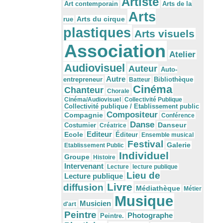
Artiste
Arts de la
Art contemporain
Arts
Arts du cirque
rue
plastiques
Arts visuels
Association
Atelier
Audiovisuel
Auteur
Auto-
Autre
Bibliothèque
entrepreneur
Batteur
Cinéma
Chanteur
Chorale
Cinéma/Audiovisuel
Collectivité Publique
Collectivité publique / Etablissement public
Compositeur
Compagnie
Conférence
Danse
Danseur
Costumier
Créatrice
Editeur
Ecole
Éditeur
Ensemble musical
Festival
Galerie
Etablissement Public
Individuel
Groupe
Histoire
Intervenant
Lecture
lecture publique
Lieu de
Lecture publique
Livre
diffusion
Médiathèque
Métier
Musique
Musicien
d'art
Peintre
Photographe
Peintre.