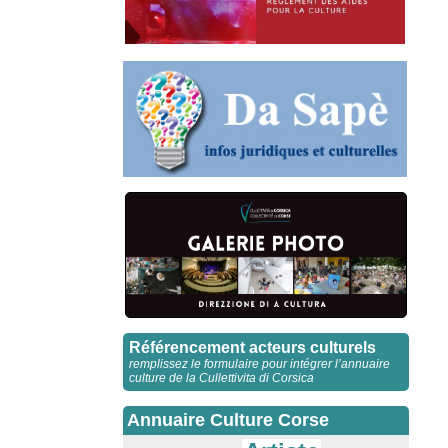
Référencement acteurs culturels
remplissez le formulaire pour intégrer l’annuaire
culture de la Cullettivita di Corsica
Annuaire Culture Corse