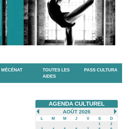
MÉCÉNAT
TOUTES LES
PASS CULTURA
AIDES
AGENDA CULTUREL
AOÛT 2026
L
M
M
J
V
S
D
1
2